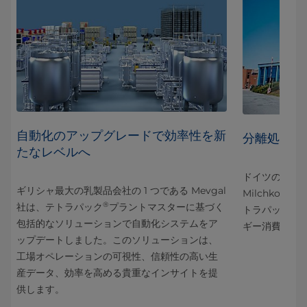
自動化のアップグレードで効率性を新
ギ
分離処理に
たなレベルへ
ドイツの乳製品メ
ギリシャ最大の乳製品会社の 1 つである Mevgal
造の
Milchkont
®
社は、テトラパック
プラントマスターに基づく
棄物
トラパックの 
包括的なソリューションで自動化システムをア
明し
ギー消費を 3
ップデートしました。このソリューションは、
ィリ
工場オペレーションの可視性、信頼性の高い生
削減
産データ、効率を高める貴重なインサイトを提
供します。