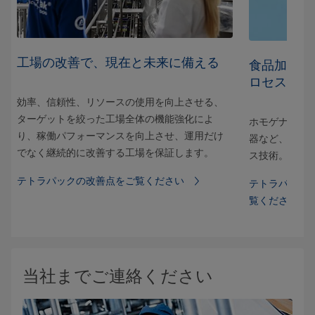
工場の改善で、現在と未来に備える
化
食品加工処
ロセスを強
効率、信頼性、リソースの使用を向上させる、
新し
ターゲットを絞った工場全体の機能強化によ
現し
ホモゲナイザ
り、稼働パフォーマンスを向上させ、運用だけ
器など、運用
でなく継続的に改善する工場を保証します。
ス技術。
テトラパックの改善点をご覧ください
テトラパック
覧ください
当社までご連絡ください