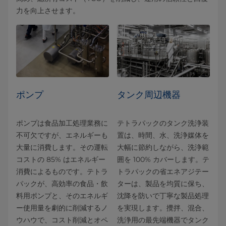
力を向上させます。
ポンプ
タンク周辺機器
ポンプは食品加工処理業務に
テトラパックのタンク洗浄装
不可欠ですが、エネルギーも
置は、時間、水、洗浄媒体を
大量に消費します。その運転
大幅に節約しながら、洗浄範
コストの 85% はエネルギー
囲を 100% カバーします。テ
消費によるものです。テトラ
トラパックの省エネアジテー
パックが、高効率の食品・飲
ターは、製品を均質に保ち、
料用ポンプと、そのエネルギ
沈降を防いで丁寧な製品処理
ー使用量を劇的に削減するノ
を実現します。攪拌、混合、
ウハウで、コスト削減とオペ
洗浄用の最先端機器でタンク