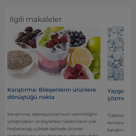
İlgili makaleler
Karıştırma: Bileşenlerin ürünlere
Yaygın toz
dönüştüğü nokta
a
çözme
Karıştırma, operasyonlarınızın verimliliğini
Tüketiciler 
iyileştirebilir ve böylelikle tüketicilerin çok
çin
konusunda ısr
hoşlanacağı yüksek kalitede ürünler
karıştırma zo
üretebilirsiniz. Kısa filmimizi izleyerek daha