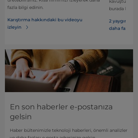
kavuşturmanın
fazla bilgi edinin.
burada bulabil
Karıştırma hakkındaki bu videoyu
2 yaygın toz
izleyin
daha fazla bi
En son haberler e-postanıza
gelsin
Haber bültenimizle teknoloji haberleri, önemli analizler
ve daha fazlası e-posta adresinize gelsin.