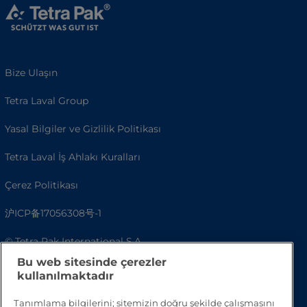
Bize Ulaşın
Tetra Laval Group
Yasal Bilgiler ve Gizlilik Politikası
Tetra Laval İş Ahlakı Kuralları
Çerez Politikası
沪ICP备17056308号-1
© Tetra Pak International S.A.
Bu web sitesinde çerezler
Erişilebilirlik
kullanılmaktadır
SSS
Tanımlama bilgilerini; sitemizin doğru şekilde çalışmasını