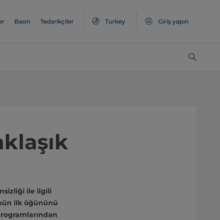
er
Basın
Tedarikçiler
Turkey
Giriş yapın
klaşık
liği ile ilgili
günün ilk öğününü
programlarından