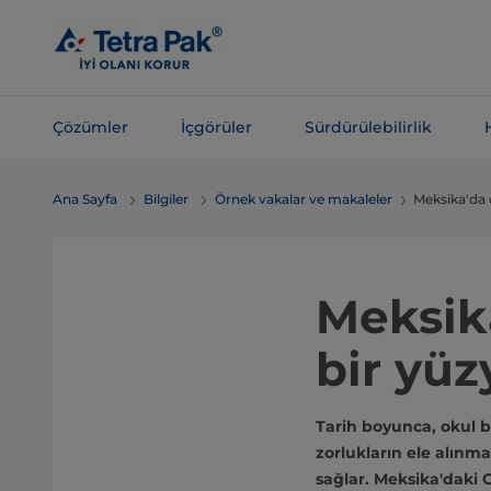
Ana
içeriğe
atla
Çözümler
İçgörüler
Sürdürülebilirlik
Navigasyona
Ana Sayfa
Bilgiler
Örnek vakalar ve makaleler
Meksika'da o
atla
Meksik
bir yüzy
Tarih boyunca, okul b
zorlukların ele alınm
sağlar. Meksika'daki