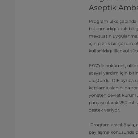
Aseptik Ambal
Program ülke çapında g
bulunmadığı uzak bölgele
mevzuatın uygulanması 
için pratik bir çözüm o
kullanıldığı ilk okul s
1977'de hükümet, ülke 
sosyal yardım için bir
oluşturdu. DIF ayrıca 
kapsama alanını da zoru
yöneten devlet kurumu
parçası olarak 250 ml s
destek veriyor.
"Program aracılığıyla, 
paylaşma konusunda ort