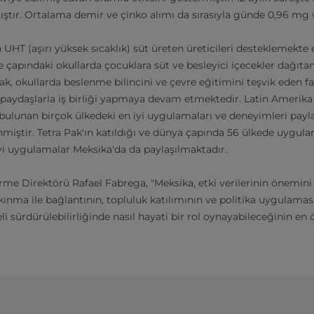
mıştır. Ortalama demir ve çinko alımı da sırasıyla günde 0,96 mg
 UHT (aşırı yüksek sıcaklık) süt üreten üreticileri desteklemekte
e çapındaki okullarda çocuklara süt ve besleyici içecekler dağıta
k, okullarda beslenme bilincini ve çevre eğitimini teşvik eden f
li paydaşlarla iş birliği yapmaya devam etmektedir. Latin Amerik
 bulunan birçok ülkedeki en iyi uygulamaları ve deneyimleri pa
miştir. Tetra Pak'ın katıldığı ve dünya çapında 56 ülkede uygul
yi uygulamalar Meksika'da da paylaşılmaktadır.
irme Direktörü Rafael Fabrega, "Meksika, etki verilerinin önemin
ınma ile bağlantının, topluluk katılımının ve politika uygulamas
 sürdürülebilirliğinde nasıl hayati bir rol oynayabileceğinin en 