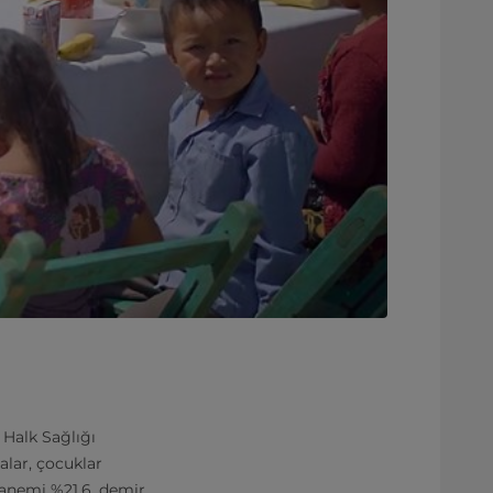
 Halk Sağlığı
alar, çocuklar
e anemi %21,6, demir