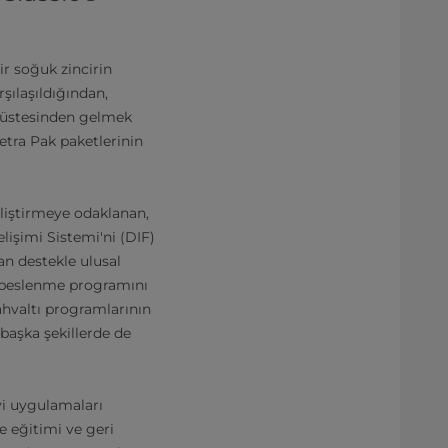
ir soğuk zincirin
rşılaşıldığından,
n üstesinden gelmek
Tetra Pak paketlerinin
eliştirmeye odaklanan,
lişimi Sistemi'ni (DIF)
an destekle ulusal
ul beslenme programını
hvaltı programlarının
 başka şekillerde de
iyi uygulamaları
 eğitimi ve geri