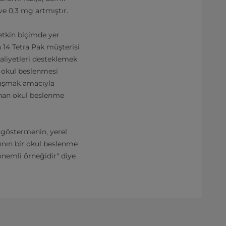
 ve 0,3 mg artmıştır.
 etkin biçimde yer
n 14 Tetra Pak müşterisi
aaliyetleri desteklemek
a okul beslenmesi
ylaşmak amacıyla
anan okul beslenme
i göstermenin, yerel
ının bir okul beslenme
önemli örneğidir" diye