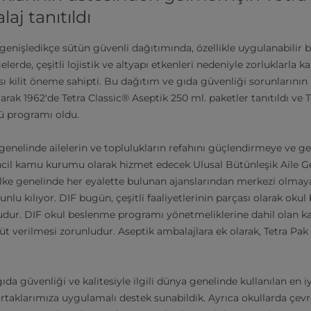
aj tanıtıldı
enişledikçe sütün güvenli dağıtımında, özellikle uygulanabilir b
rde, çeşitli lojistik ve altyapı etkenleri nedeniyle zorluklarla ka
kilit öneme sahipti. Bu dağıtım ve gıda güvenliği sorunlarını
larak 1962'de Tetra Classic® Aseptik 250 ml. paketler tanıtıldı ve 
ütü programı oldu.
genelinde ailelerin ve toplulukların refahını güçlendirmeye ve g
incil kamu kurumu olarak hizmet edecek Ulusal Bütünleşik Aile Ge
ülke genelinde her eyalette bulunan ajanslarından merkezi olmay
nlu kılıyor. DIF bugün, çeşitli faaliyetlerinin parçası olarak ok
dur. DIF okul beslenme programı yönetmeliklerine dahil olan ka
üt verilmesi zorunludur. Aseptik ambalajlara ek olarak, Tetra Pak
gıda güvenliği ve kalitesiyle ilgili dünya genelinde kullanılan en 
aklarımıza uygulamalı destek sunabildik. Ayrıca okullarda çevre