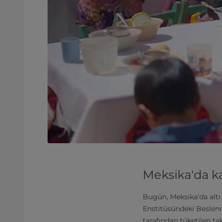
Meksika'da ka
Bugün, Meksika'da altı
Enstitüsündeki Beslenm
tarafından tüketilen ta