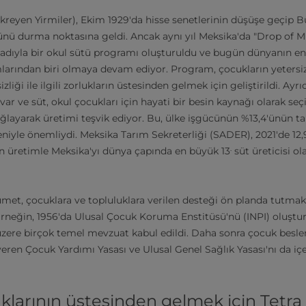
kreyen Yirmiler), Ekim 1929'da hisse senetlerinin düşüşe geçip 
ünü durma noktasına geldi. Ancak aynı yıl Meksika'da "Drop of 
adıyla bir okul sütü programı oluşturuldu ve bugün dünyanın e
arından biri olmaya devam ediyor. Program, çocukların yetersiz
iği ile ilgili zorlukların üstesinden gelmek için geliştirildi. Ayr
 var ve süt, okul çocukları için hayati bir besin kaynağı olarak se
sağlayarak üretimi teşvik ediyor. Bu, ülke işgücünün %13,4'ünün 
niyle önemliydi. Meksika Tarım Sekreterliği (SADER), 2021'de 12
.
n üretimle Meksika'yı dünya çapında en büyük 13
süt üreticisi ol
met, çocuklara ve topluluklara verilen desteği ön planda tutma
 Örneğin, 1956'da Ulusal Çocuk Koruma Enstitüsü'nü (INPI) oluş
üzere birçok temel mevzuat kabul edildi. Daha sonra çocuk besl
eren Çocuk Yardımı Yasası ve Ulusal Genel Sağlık Yasası'nı da i
klarının üstesinden gelmek için Tetra