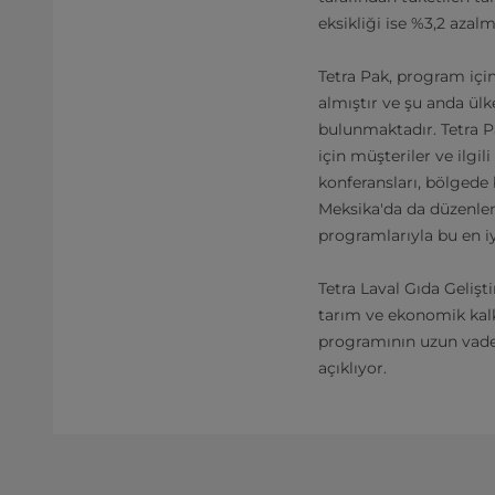
eksikliği ise %3,2 azal
Tetra Pak, program için
almıştır ve şu anda ülk
bulunmaktadır. Tetra Pa
için müşteriler ve ilgi
konferansları, bölgede
Meksika'da da düzenlen
programlarıyla bu en i
Tetra Laval Gıda Gelişt
tarım ve ekonomik kalk
programının uzun vadeli
açıklıyor.