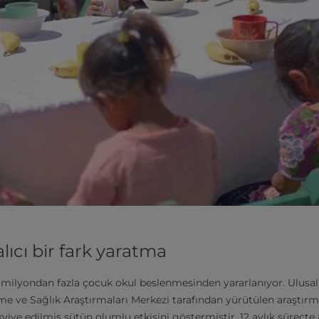
lıcı bir fark yaratma
 milyondan fazla çocuk okul beslenmesinden yararlanıyor. Ulusal
e ve Sağlık Araştırmaları Merkezi tarafından yürütülen araştırm
kviye edilmiş sütün olumlu etkisini göstermiştir. 12 aylık süreçt