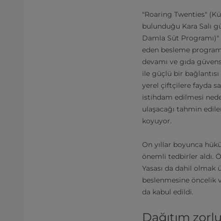
"Roaring Twenties" (Kü
bulunduğu Kara Salı g
Damla Süt Programı)" 
eden besleme programl
devamı ve gıda güvensizl
ile güçlü bir bağlantısı
yerel çiftçilere fayda 
istihdam edilmesi nede
ulaşacağı tahmin edile
koyuyor.
On yıllar boyunca hükü
önemli tedbirler aldı.
Yasası da dahil olmak 
beslenmesine öncelik v
da kabul edildi.
Dağıtım zorlu