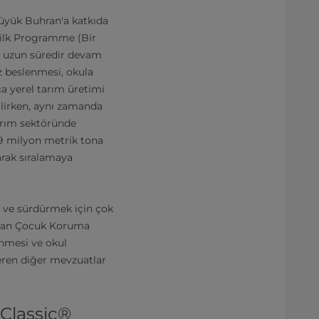
Büyük Buhran'a katkıda
Milk Programme (Bir
n uzun süredir devam
 beslenmesi, okula
ıca yerel tarım üretimi
çilirken, aynı zamanda
tarım sektöründe
,9 milyon metrik tona
arak sıralamaya
k ve sürdürmek için çok
turan Çocuk Koruma
enmesi ve okul
çeren diğer mevzuatlar
 Classic®