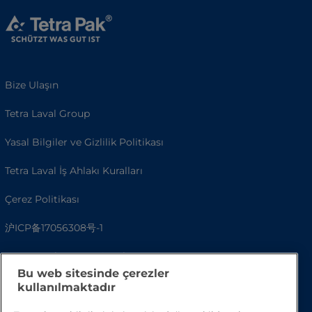
Bize Ulaşın
Tetra Laval Group
Yasal Bilgiler ve Gizlilik Politikası
Tetra Laval İş Ahlakı Kuralları
Çerez Politikası
沪ICP备17056308号-1
© Tetra Pak International S.A.
Bu web sitesinde çerezler
Erişilebilirlik
kullanılmaktadır