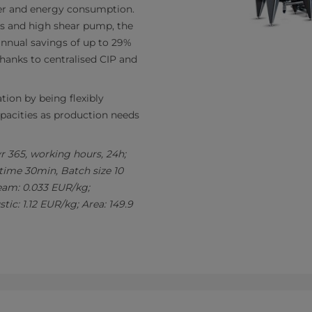
ter and energy consumption.
rs and high shear pump, the
nnual savings of up to 29%
thanks to centralised CIP and
tion by being flexibly
pacities as production needs
r 365, working hours, 24h;
time 30min, Batch size 10
Steam: 0.033 EUR/kg;
tic: 1.12 EUR/kg; Area: 149.9