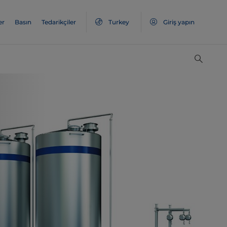
er
Basın
Tedarikçiler
Turkey
Giriş yapın