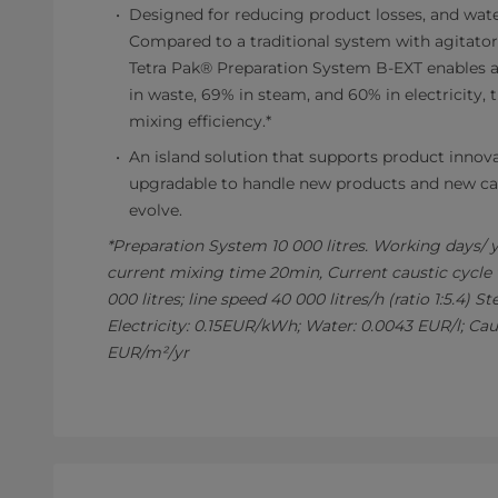
Designed for reducing product losses, and wa
Compared to a traditional system with agitato
Tetra Pak® Preparation System B-EXT enables a
in waste, 69% in steam, and 60% in electricity, 
mixing efficiency.*
An island solution that supports product innova
upgradable to handle new products and new ca
evolve.
*Preparation System 10 000 litres. Working days/ y
current mixing time 20min, Current caustic cycle 
000 litres; line speed 40 000 litres/h (ratio 1:5.4) 
Electricity: 0.15EUR/kWh; Water: 0.0043 EUR/l; Caus
EUR/m²/yr