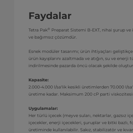
Faydalar
®
Tetra Pak
Preparat Sistemi B-EXT, nihai şurup ve iç
ve bağımsız çözümdür.
Esnek modüler tasarımı; ürün ihtiyaçları geliştikçe 
ürün kayıplarını azaltmada ve atığın, su ve enerji 
indirilmesinde pazarda öncü olacak şekilde oluştu
Kapasite:
2.000-4.000 l/sa'lik kesikli üretimlerden 70.000 l/sa
üretime kadar. Maksimum 200 cP parti viskozitesi
Uygulamalar:
Her türlü içecek (meyve suları, nektarlar, gazsız içe
içecekler, enerji içecekleri, şuruplar ve bitki bazlı,
üretiminde kullanılabilir. Sakız, stabilizatör ve kıva