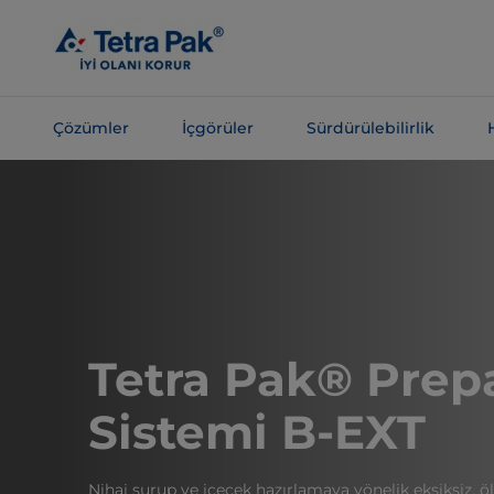
Ana
içeriğe
atla
Çözümler
İçgörüler
Sürdürülebilirlik
Navigasyona
atla
Tetra Pak® Prep
Sistemi B-EXT
Nihai şurup ve içecek hazırlamaya yönelik eksiksiz, ölç