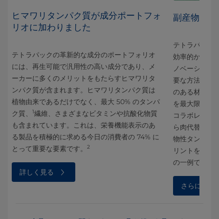
ヒマワリタンパク質が成分ポートフォ
副産物を付
リオに加わりました
器包
テトラパック
テトラパックの革新的な成分のポートフォリオ
向
効率的かつ持
には、再生可能で汎用性の高い成分であり、メ
のア
ノベーション
ーカーに多くのメリットをもたらすヒマワリタ
ご覧
要な方法の 1
ンパク質が含まれます。ヒマワリタンパク質は
のある材料に
植物由来であるだけでなく、最大 50% のタンパ
を最大限に活用
1
ク質、
繊維、さまざまなビタミンや抗酸化物質
コラボレーシ
も含まれています。これは、栄養機能表示のあ
ら肉代替製品
る製品を積極的に求める今日の消費者の 74% に
物性タンパク
2
とって重要な要素です。
リントを削減
1
の一例です
。
詳しく見る
さらに詳し