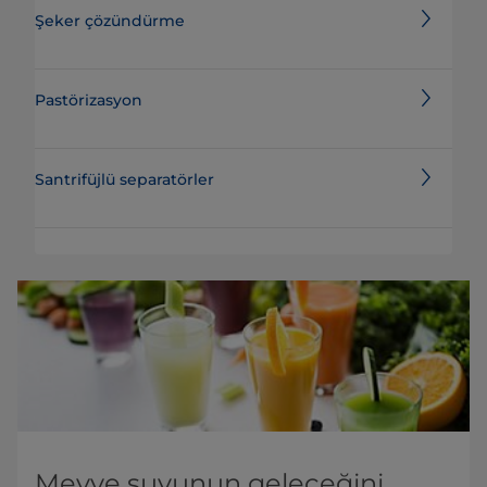
Şeker çözündürme
Pastörizasyon
Santrifüjlü separatörler
Meyve suyunun geleceğini