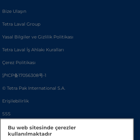
Bize Ulaşın
Tetra Laval Group
Yasal Bilgiler ve Gizlilik Politikası
Tetra Laval İş Ahlakı Kuralları
Çerez Politikası
沪ICP备17056308号-1
© Tetra Pak International S.A.
Erişilebilirlik
SSS
Bu web sitesinde çerezler
kullanılmaktadır