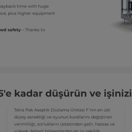
 payback time with huge
nce, plus higher equipment
food safety
– Thanks to
5'e kadar düşürün ve işiniz
Tetra Pak Aseptik Dozlama Ünitesi F'nin en üst
düzey esnekliği ve oyunun kurallarını değiştiren
verimliliği, zorlukların üstesinden gelir, hassas ve
yüksek değerli bileşenlerden en iyi şekilde