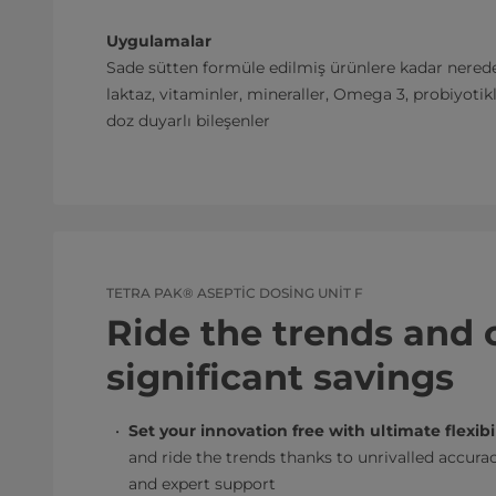
Uygulamalar
Sade sütten formüle edilmiş ürünlere kadar nere
laktaz, vitaminler, mineraller, Omega 3, probiyotikl
doz duyarlı bileşenler
TETRA PAK® ASEPTIC DOSING UNIT F
Ride the trends and 
significant savings
Set your innovation free with ultimate flexibil
and ride the trends thanks to unrivalled accur
and expert support