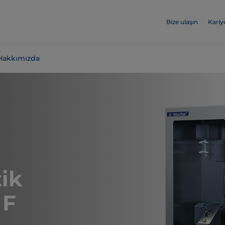
Bize ulaşın
Kariy
Hakkımızda
ik
 F