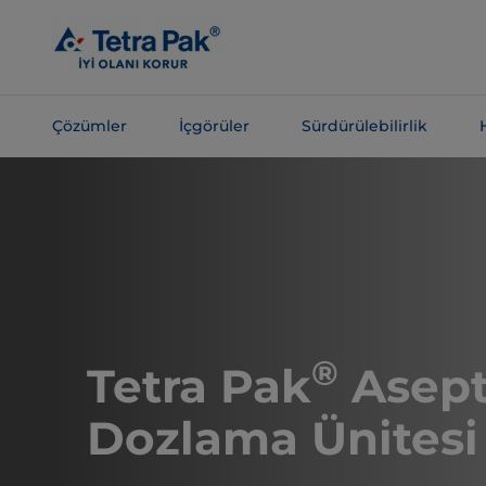
Ana
içeriğe
atla
Çözümler
İçgörüler
Sürdürülebilirlik
Navigasyona
atla
®
Tetra Pak
Asept
Dozlama Ünitesi