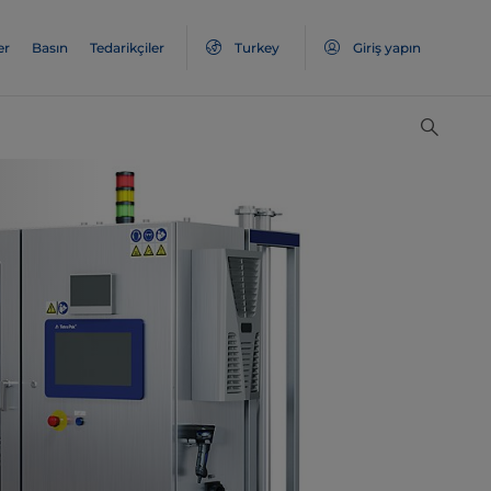
er
Basın
Tedarikçiler
Turkey
Giriş yapın