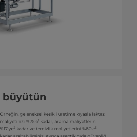
i büyütün
Örneğin, geleneksel kesikli üretime kıyasla laktaz
1
maliyetinizi %75'e
kadar, aroma maliyetlerini
2
3
%17'ye
kadar ve temizlik maliyetlerini %80'e
kadar azaltabilirsiniz. Ayrıca aseptik gıda güvenliği