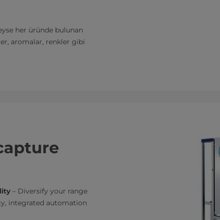
deyse her üründe bulunan
er, aromalar, renkler gibi
capture
ity
– Diversify your range
acy, integrated automation