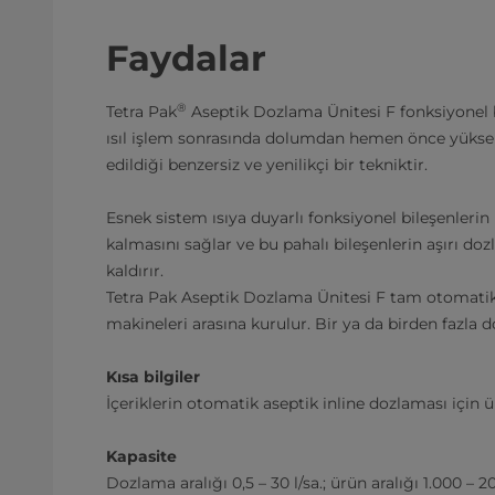
Faydalar
®
Tetra Pak
Aseptik Dozlama Ünitesi F fonksiyonel 
ısıl işlem sonrasında dolumdan hemen önce yüksek
edildiği benzersiz ve yenilikçi bir tekniktir.
Esnek sistem ısıya duyarlı fonksiyonel bileşenlerin 
kalmasını sağlar ve bu pahalı bileşenlerin aşırı do
kaldırır.
Tetra Pak Aseptik Dozlama Ünitesi F tam otomatik
makineleri arasına kurulur. Bir ya da birden fazla d
Kısa bilgiler
İçeriklerin otomatik aseptik inline dozlaması için ü
Kapasite
Dozlama aralığı 0,5 – 30 l/sa.; ürün aralığı 1.000 – 20