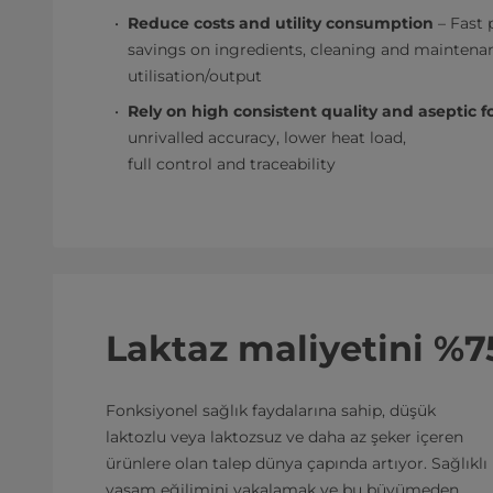
Reduce costs and utility consumption
– Fast
savings on ingredients, cleaning and maintena
utilisation/output
Rely on high consistent quality and aseptic 
unrivalled accuracy, lower heat load,
full control and traceability
Laktaz maliyetini %7
Fonksiyonel sağlık faydalarına sahip, düşük
laktozlu veya laktozsuz ve daha az şeker içeren
ürünlere olan talep dünya çapında artıyor. Sağlıklı
yaşam eğilimini yakalamak ve bu büyümeden