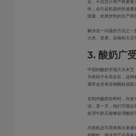
且，不仅仅只有严格素食
性，会引起机器的快速磨
因素，此类饮料的生产商
解决这一问题的方法之一
大米、坚果、谷物和大豆
3. 酸奶广
中国的酸奶市场方兴未艾，
为有助于长高长壮，这种
通常会含有谷物颗粒或较
在制作酸奶饮料时，许多
说，某一天，他们可能会
处理牛奶又能够处理酸奶
均质机还可用来将水果液
的颗粒，使这些产品具有