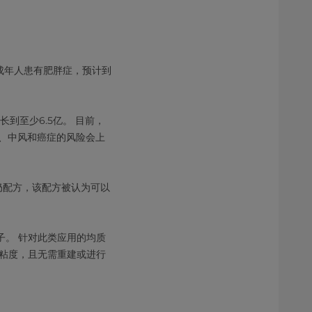
亿成年人患有肥胖症，预计到
到至少6.5亿。 目前，
压、中风和癌症的风险会上
奶配方，该配方被认为可以
。 针对此类应用的均质
粘度，且无需重建或进行