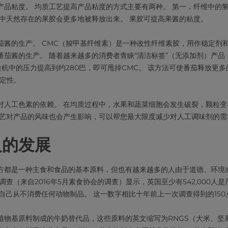
产品粘度。 均质工艺提高产品粘度的方式主要有两种。 第一，纤维中的
维中天然存在的果胶会更多地被释放出来。 果胶可提高果酱的粘度。
茄酱的生产。 CMC（羧甲基纤维素）是一种改性纤维素胶，用作稳定剂和
番茄酱的生产。 随着越来越多的消费者青睐“清洁标签”（无添加剂）产品
质机中的压力提高到约280巴，即可甩掉CMC。 该方法可使番茄释放更
稳定性。
对人工色素的依赖。 在均质过程中，水果和蔬菜细胞会发生破裂，颗粒变
工艺对产品的风味也会产生影响，可以帮您最大限度减少对人工调味剂的需
义的发展
方都是一种主食和食品的基本原料，但也有越来越多的人由于道德、环境
调查（来自2016年5月素食协会的调查）显示，英国至少有542,000人
自己从不消费任何动物制品。 这一数字相比十年前上一次调查得到的150,
植物基原料制成的牛奶替代品，这些原料的英文缩写为RNGS（大米、坚