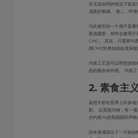
在无添加剂的情况下提高
成新的氢键。 第二，纤
与此相关的一个例子是番
形成凝胶，有时会被用于
CMC。 其实，只需将均
用CMC时类似的粘度和
均质工艺还可以帮您摆脱
品的颜色和外观。 均质
2. 素食主
虽然牛奶在世界上许多地
奶。 以英国为例，有一项
大约有1%的英国国民声称
近年来涌现出了一大批由