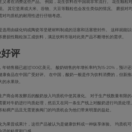
主义者在消费这些产品。 例如，花生饮料在中国就非常流行。 花生颗粒
损。 其它坚果或大米、谷物、大豆等颗粒也会发生类似的情况。 磨损对
需对均质机的耐用性进行仔细考虑。
是选用由碳化钨或陶瓷等坚硬材料制成的活塞和活塞密封件。 这样就能以
等磨损性颗粒加工成饮料，满足饮料市场对此类产品不断增长的需求。
受好评
年销售额已超过100亿美元。 酸奶销售的年增长率约为15-20%，预计
健康食品在中国广受好评。 在中国，酸奶一般是作为饮料消费的，但新推
大的水果块。
生产商会将发酵后的酸奶放入均质机中使其液化。 对于生产线数量有限的
需要对牛奶进行均质处理，然后又在同一条生产线上对酸奶进行均质处理。
等粘稠产品且无需更换阀门的均质机会为他们带来明显的益处。
化为果昔或果汁，这些产品被认为是健康饮料或一种纵享体验。 均质机可
合适的粘度和口感。