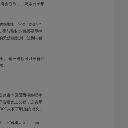
氢键会断裂，并与水分子形
增稠剂。 它会与水结合
，番茄酱制造商想要甩掉
多的天然稳定剂，达到与使
小。 这一过程可以改善产
求。
或健康等原因而拒绝喝牛
是严格素食主义者，这表示
000人有了明显的增长。
果、谷物和大豆）。 而