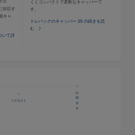
ク®
くくコンパクトで柔軟なキャッパーで
度に対応す
す。
能キャ
トレパックのキャッパー 25 の続きを読
む
ついて詳
お
問
リクエスト
合
せ