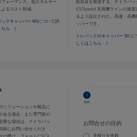
パフォーマンス。低エネルギー
紙容器を製造する、テトラパッ
によるコスト削減。
E3/Speed 充填機ラインの速
るよう設計された、高速・高機
ックキャッパー 60について詳
ッパーです。
こちら
トレパックのキャッパー 30 に
しくはこちら
い
1
目的
のソリューションや製品に
がある場合、また専門家の
必要な場合は、テトラパッ
お問合せの目的
気軽にお問い合せくださ
見積りを依頼
せの際は、フォームに記入