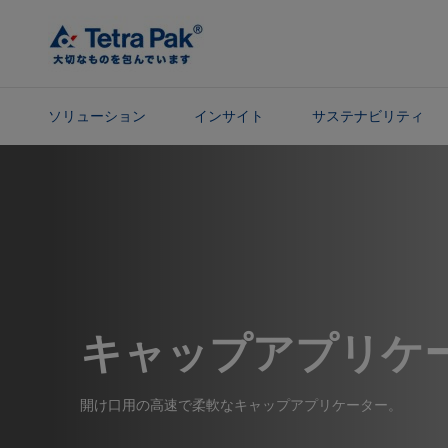
メ
イ
ン
コ
ン
ソリューション
インサイト
サステナビリティ
テ
ン
ナ
ツ
ビ
に
ゲ
ス
ー
キ
シ
ッ
ョ
プ
ン
に
キャップアプリケ
ス
キ
ッ
開け口用の高速で柔軟なキャップアプリケーター。
プ