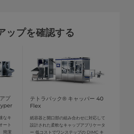
アップを確認する
プアプ
テトラパック® キャッパー 40
yper
Flex
速なキ
紙容器と開口部の組み合わせに対応して
オート
設計された柔軟なキャップアプリケータ
、簡潔
ー 低コストでワンステップの DIMC キ