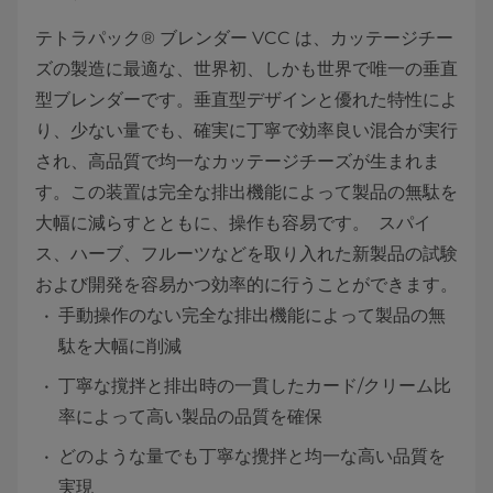
テトラパック® ブレンダー VCC は、カッテージチー
ズの製造に最適な、世界初、しかも世界で唯一の垂直
型ブレンダーです。垂直型デザインと優れた特性によ
り、少ない量でも、確実に丁寧で効率良い混合が実行
され、高品質で均一なカッテージチーズが生まれま
す。この装置は完全な排出機能によって製品の無駄を
大幅に減らすとともに、操作も容易です。 スパイ
ス、ハーブ、フルーツなどを取り入れた新製品の試験
および開発を容易かつ効率的に行うことができます。
手動操作のない完全な排出機能によって製品の無
駄を大幅に削減
丁寧な撹拌と排出時の一貫したカード/クリーム比
率によって高い製品の品質を確保
どのような量でも丁寧な攪拌と均一な高い品質を
実現