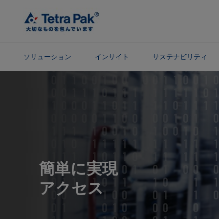
メ
イ
ン
コ
ン
ソリューション
インサイト
サステナビリティ
テ
ン
ナ
ツ
ビ
に
ゲ
ス
ー
キ
シ
ッ
ョ
プ
ン
に
簡単に実現
ス
アクセス
キ
ッ
プ