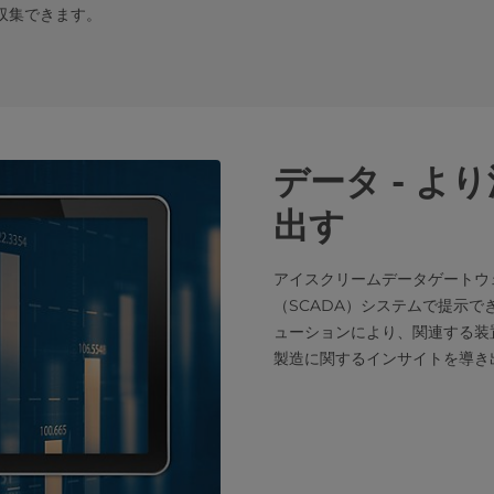
収集できます。
データ - 
出す
アイスクリームデータゲートウ
（SCADA）システムで提示
ューションにより、関連する装
製造に関するインサイトを導き