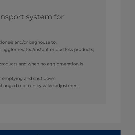
ansport system for
lone/s and/or baghouse to:
r agglomerated/instant or dustless products;
r products and when no agglomeration is
for emptying and shut down
be changed mid-run by valve adjustment