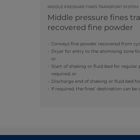
MIDDLE PRESSURE FINES TRANSPORT SYSTEM
Middle pressure fines tr
recovered fine powder
Conveys fine powder recovered from cyc
Dryer for entry to the atomising zone fo
or
Start of shaking or fluid bed for regula
required; or
Discharge end of shaking or fluid bed 
If required, the fines’ destination can 