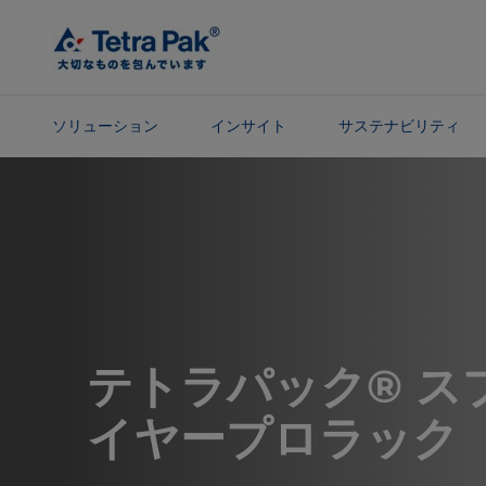
メ
イ
ン
コ
ン
ソリューション
インサイト
サステナビリティ
テ
ン
ナ
ツ
ビ
に
ゲ
ス
ー
キ
シ
ッ
ョ
プ
ン
に
テトラパック® ス
ス
キ
イヤープロラック
ッ
プ