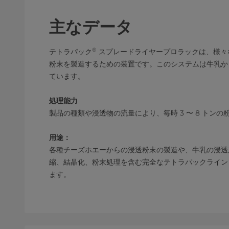
主なデータ
®
テトラパック
スプレードライヤープロラックは、様々
粉末を製造するための装置です。このシステムは牛乳か
ています。
処理能力
製品の種類や浸透物の流量により、毎時 3 〜 8 トンの
用途：
各種チーズホエーからの浸透粉末の製造や、牛乳の浸透
縮、結晶化、粉末処理を含む完全なテトラパックライン
ます。