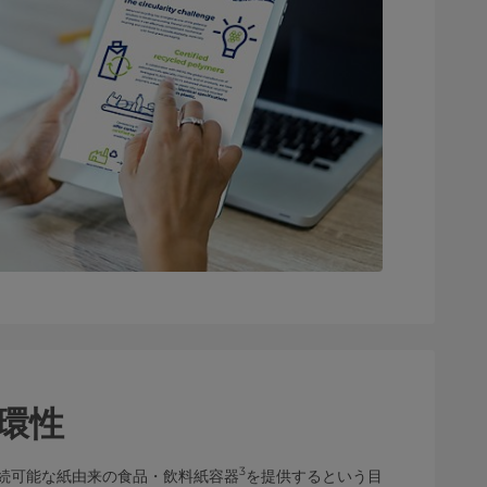
環性
3
続可能な紙由来の食品・飲料紙容器
を提供するという目