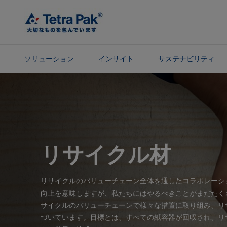
メ
イ
ン
コ
ン
ソリューション
インサイト
サステナビリティ
テ
ン
ナ
ツ
ビ
に
ゲ
ス
ー
キ
シ
ッ
ョ
リサイクル材
プ
ン
に
ス
リサイクルのバリューチェーン全体を通したコラボレーシ
キ
向上を意味しますが、私たちにはやるべきことがまだたく
ッ
サイクルのバリューチェーンで様々な措置に取り組み、リ
プ
づいています。目標とは、すべての紙容器が回収され、リ