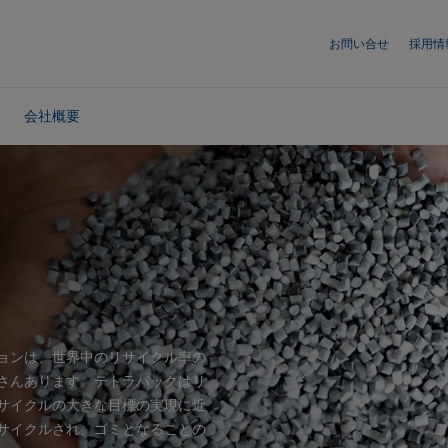
お問い合せ
採用情
会社概要
ョンは、世界中のリサイクル率の
さんあります。テトラパックはリ
サイクルの大きな目標の実現に近
サイクルされ、ゴミとなることの