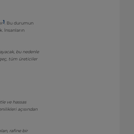
1
or
. Bu durumun
. İnsanların
mayacak, bu nedenle
geç, tüm üreticiler
tle ve hassas
ilikleri açısından
an, rafine bir