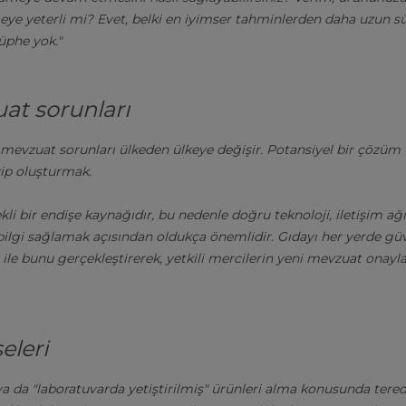
meye yeterli mi? Evet, belki en iyimser tahminlerden daha uzun s
üphe yok."
uat sorunları
li mevzuat sorunları ülkeden ülkeye değişir. Potansiyel bir çözü
ip oluşturmak.
kli bir endişe kaynağıdır, bu nedenle doğru teknoloji, iletişim a
ilgi sağlamak açısından oldukça önemlidir. Gıdayı her yerde güven
e bunu gerçekleştirerek, yetkili mercilerin yeni mevzuat onaylar
eleri
ya da "laboratuvarda yetiştirilmiş" ürünleri alma konusunda tere