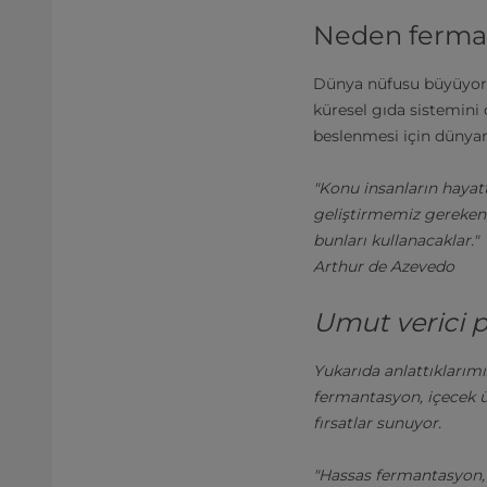
Neden fermant
Dünya nüfusu büyüyor. 
küresel gıda sistemini
beslenmesi için dünyan
"Konu insanların hayat
geliştirmemiz gereken a
bunları kullanacaklar."
Arthur de Azevedo
Umut verici p
Yukarıda anlattıklarım
fermantasyon, içecek ü
fırsatlar sunuyor.
"Hassas fermantasyon, b