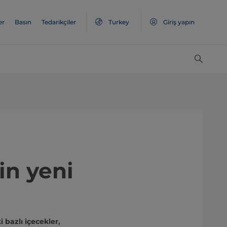
er
Basın
Tedarikçiler
Turkey
Giriş yapın
in yeni
i bazlı içecekler,