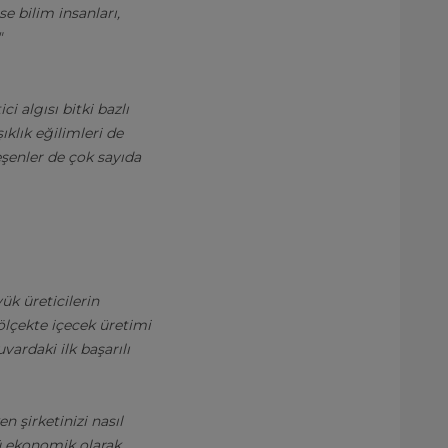
se bilim insanları,
"
 algısı bitki bazlı
ıklık eğilimleri de
eşenler de çok sayıda
yük üreticilerin
 ölçekte içecek üretimi
vardaki ilk başarılı
n şirketinizi nasıl
ü ekonomik olarak