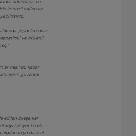
arınızı anlamanız ve
lde kontrol edilen ve
abilirsiniz.
 hakkında şüpheleri olsa
 denetimli ve güvenli
reç."
ünler nasıl bu kadar
eticilerin güvenini
e edilen bileşenler
nemeyi seviyor ve ek
ak algılanan ya da özel