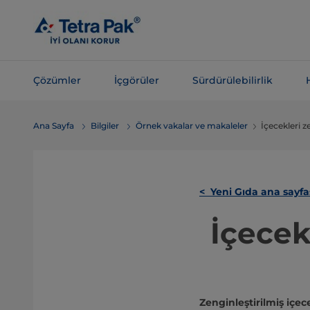
Ana
içeriğe
atla
Çözümler
İçgörüler
Sürdürülebilirlik
Navigasyona
Ana Sayfa
Bilgiler
Örnek vakalar ve makaleler
İçecekleri z
atla
< Yeni Gıda ana sayfa
İçecek
Zenginleştirilmiş içece