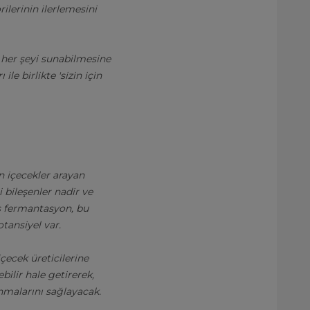
ilerinin ilerlemesini
n her şeyi sunabilmesine
le birlikte 'sizin için
an içecekler arayan
i bileşenler nadir ve
as fermantasyon, bu
tansiyel var.
çecek üreticilerine
bilir hale getirerek,
unmalarını sağlayacak.