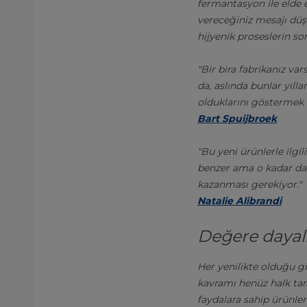
fermantasyon ile elde e
vereceğiniz mesajı düşü
hijyenik proseslerin so
"Bir bira fabrikanız var
da, aslında bunlar yıll
olduklarını göstermek 
Bart Spuijbroek
"Bu yeni ürünlerle ilgil
benzer ama o kadar da f
kazanması gerekiyor."
Natalie Alibrandi
Değere dayal
Her yenilikte olduğu gi
kavramı henüz halk tar
faydalara sahip ürünleri