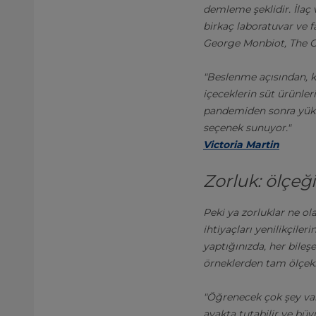
demleme şeklidir. İlaç v
birkaç laboratuvar ve fa
George Monbiot, The 
"Beslenme açısından, ke
içeceklerin süt ürünler
pandemiden sonra yüksel
seçenek sunuyor."
Victoria Martin
Zorluk: ölçe
Peki ya zorluklar ne ola
ihtiyaçları yenilikçiler
yaptığınızda, her bileşe
örneklerden tam ölçekl
"Öğrenecek çok şey var.
ayakta tutabilir ve bü