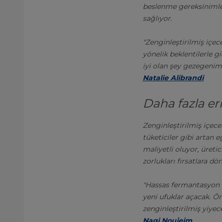
beslenme gereksinimleri
sağlıyor.
"Zenginleştirilmiş içec
yönelik beklentilerle gi
iyi olan şey gezegenimi
Natalie Alibrandi
Daha fazla eriş
Zenginleştirilmiş içece
tüketiciler gibi artan e
maliyetli oluyor, üreti
zorlukları fırsatlara d
"Hassas fermantasyon il
yeni ufuklar açacak. Ön
zenginleştirilmiş yiyec
Nagi Noujeim