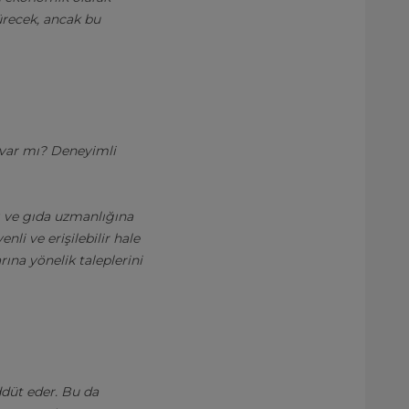
ürecek, ancak bu
m var mı? Deneyimli
ğı ve gıda uzmanlığına
li ve erişilebilir hale
ına yönelik taleplerini
ddüt eder. Bu da