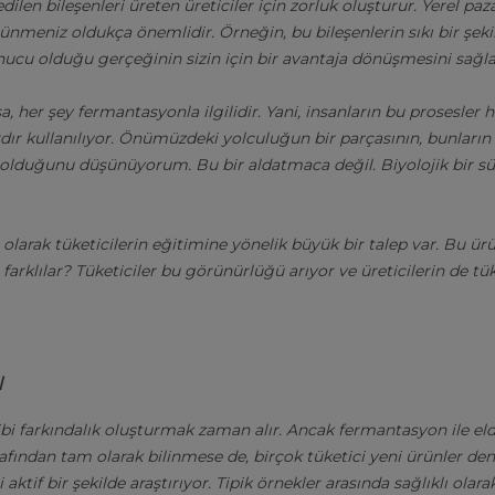
dilen bileşenleri üreten üreticiler için zorluk oluşturur. Yerel paz
nmeniz oldukça önemlidir. Örneğin, bu bileşenlerin sıkı bir şeki
nucu olduğu gerçeğinin sizin için bir avantaja dönüşmesini sağlay
sa, her şey fermantasyonla ilgilidir. Yani, insanların bu prosesler
ardır kullanılıyor. Önümüzdeki yolculuğun bir parçasının, bunların
olduğunu düşünüyorum. Bu bir aldatmaca değil. Biyolojik bir sü
i olarak tüketicilerin eğitimine yönelik büyük bir talep var. Bu ür
arklılar? Tüketiciler bu görünürlüğü arıyor ve üreticilerin de tük
ı
bi farkındalık oluşturmak zaman alır. Ancak fermantasyon ile eld
afından tam olarak bilinmese de, birçok tüketici yeni ürünler de
 aktif bir şekilde araştırıyor. Tipik örnekler arasında sağlıklı olar