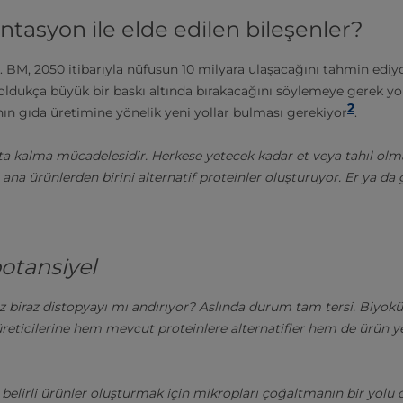
asyon ile elde edilen bileşenler?
BM, 2050 itibarıyla nüfusun 10 milyara ulaşacağını tahmin ediy
 oldukça büyük bir baskı altında bırakacağını söylemeye gerek yok
2
ın gıda üretimine yönelik yeni yollar bulması gerekiyor
.
ta kalma mücadelesidir. Herkese yetecek kadar et veya tahıl ol
na ürünlerden birini alternatif proteinler oluşturuyor. Er ya da 
otansiyel
ız biraz distopyayı mı andırıyor? Aslında durum tam tersi. Biyokü
reticilerine hem mevcut proteinlere alternatifler hem de ürün yen
elirli ürünler oluşturmak için mikropları çoğaltmanın bir yolu ol