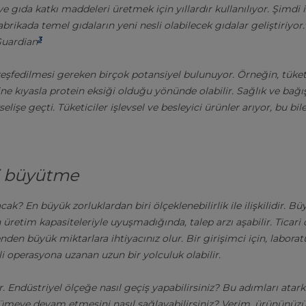
e gıda katkı maddeleri üretmek için yıllardır kullanılıyor. Şimdi i
brikada temel gıdaların yeni nesli olabilecek gıdalar geliştiriyor.
3
Guardian
şfedilmesi gereken birçok potansiyel bulunuyor. Örneğin, tüketici
ine kıyasla protein eksiği olduğu yönünde olabilir. Sağlık ve bağış
işe geçti. Tüketiciler işlevsel ve besleyici ürünler arıyor, bu bil
ği büyütme
cak? En büyük zorluklardan biri ölçeklenebilirlik ile ilişkilidir. Bü
in üretim kapasiteleriyle uyuşmadığında, talep arzı aşabilir. Ticari
nden büyük miktarlara ihtiyacınız olur. Bir girişimci için, laboratu
i operasyona uzanan uzun bir yolculuk olabilir.
 Endüstriyel ölçeğe nasıl geçiş yapabilirsiniz? Bu adımları atarke
yümeye devam etmesini nasıl sağlayabilirsiniz? Verim, ürününüz