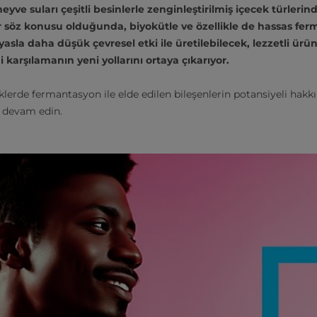
eyve suları çeşitli besinlerle zenginleştirilmiş içecek türlerin
er söz konusu olduğunda, biyokütle ve özellikle de hassas fer
asla daha düşük çevresel etki ile üretilebilecek, lezzetli ür
ni karşılamanın yeni yollarını ortaya çıkarıyor.
klerde fermantasyon ile elde edilen bileşenlerin potansiyeli hakkı
 devam edin.