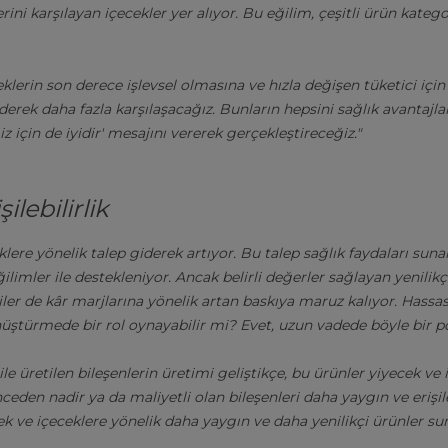
ni karşılayan içecekler yer alıyor. Bu eğilim, çeşitli ürün kategor
eklerin son derece işlevsel olmasına ve hızla değişen tüketici içi
derek daha fazla karşılaşacağız. Bunların hepsini sağlık avantajları i
z için de iyidir' mesajını vererek gerçekleştireceğiz."
ilebilirlik
klere yönelik talep giderek artıyor. Bu talep sağlık faydaları sun
ğilimler ile destekleniyor. Ancak belirli değerler sağlayan yenilikç
ciler de kâr marjlarına yönelik artan baskıya maruz kalıyor. Hass
önüştürmede bir rol oynayabilir mi? Evet, uzun vadede böyle bir po
e üretilen bileşenlerin üretimi geliştikçe, bu ürünler yiyecek ve i
ceden nadir ya da maliyetli olan bileşenleri daha yaygın ve erişile
ek ve içeceklere yönelik daha yaygın ve daha yenilikçi ürünler s