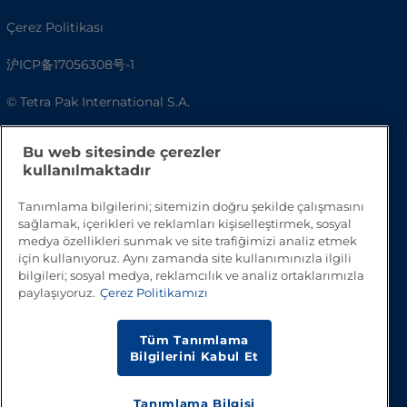
Çerez Politikası
沪ICP备17056308号-1
© Tetra Pak International S.A.
Erişilebilirlik
Bu web sitesinde çerezler
kullanılmaktadır
SSS
Tanımlama bilgilerini; sitemizin doğru şekilde çalışmasını
sağlamak, içerikleri ve reklamları kişiselleştirmek, sosyal
medya özellikleri sunmak ve site trafiğimizi analiz etmek
için kullanıyoruz. Aynı zamanda site kullanımınızla ilgili
bilgileri; sosyal medya, reklamcılık ve analiz ortaklarımızla
paylaşıyoruz.
Çerez Politikamızı
Tüm Tanımlama
Bilgilerini Kabul Et
Başa Dön
Tanımlama Bilgisi