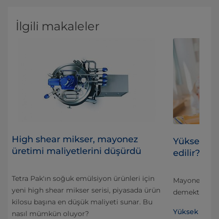
İlgili makaleler
High shear mikser, mayonez
Yüksek kal
üretimi maliyetlerini düşürdü
edilir?
Tetra Pak'ın soğuk emülsiyon ürünleri için
Mayonez söz 
yeni high shear mikser serisi, piyasada ürün
yor.
demektir ve na
kilosu başına en düşük maliyeti sunar. Bu
ez
Yüksek kalit
nasıl mümkün oluyor?