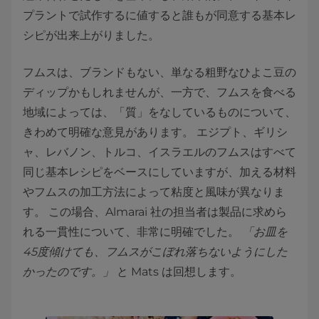
プラントで試作するに値すると誰もが同意する基本レ
シピが出来上がりました。
フムスは、ブランドもない、単なる粗野なひよこ豆の
ディップかもしれませんが、一方で、フムスを食べる
地域によっては、「質」をなしているものについて、
きわめて明確な意見があります。 エジプト、ギリシ
ャ、レバノン、トルコ、イスラエルのフムスはすべて
同じ基本レシピをベースにしていますが、加える材料
やフムスの加工方法によって粘度と風味が異なりま
す。 この場合、Almarai 社の担当者は製品に求めら
れる一貫性について、非常に明確でした。
「お皿を
45度傾けても、フムスがこぼれ落ちないようにした
かったのです。」
と Mats は回想します。