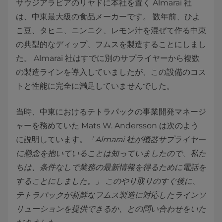
サウジアラビアのリヤドに本社を置く Almarai 社
は、中東最大級の食品メーカーです。 数年前、ひよ
こ豆、タヒニ、ニンニク、レモン汁を混ぜて作る中東
の典型的なディップ、フムスを製造することにしまし
た。 Almarai 社はすでに別のサプライヤーから複数
の製造ラインを導入していましたが、この設備のコス
トと性能に完全に満足していませんでした。
当時、中東におけるテトラパックの事業開発マネージ
ャーを務めていた Mats W. Andersson は次のよう
に説明しています。
「Almarai 社が機器サプライヤー
に懸念を抱いていることは知っていましたので、私た
ちは、条件なしで業務の最新情報を得るために電話を
することにしました。」 このやり取りのすぐ後に、
テトラパックが新鮮なフムス製造に対応したラインソ
リューションを提供できるか、との問い合わせをいた