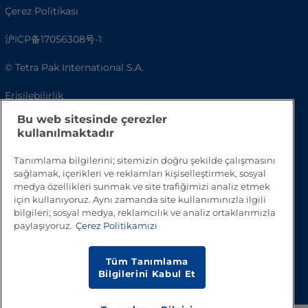
Çerez Politikası
沪ICP备17056308号-1
© Tetra Pak International S.A.
Erişilebilirlik
Bu web sitesinde çerezler
SSS
kullanılmaktadır
Tanımlama bilgilerini; sitemizin doğru şekilde çalışmasını
sağlamak, içerikleri ve reklamları kişiselleştirmek, sosyal
medya özellikleri sunmak ve site trafiğimizi analiz etmek
için kullanıyoruz. Aynı zamanda site kullanımınızla ilgili
bilgileri; sosyal medya, reklamcılık ve analiz ortaklarımızla
paylaşıyoruz.
Çerez Politikamızı
Tüm Tanımlama
Başa Dön
Bilgilerini Kabul Et