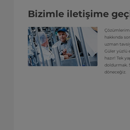
Bizimle iletişime geç
Çözümlerimi
hakkında sor
uzman tavsiy
Güler yüzlü 
hazır! Tek 
doldurmak. S
döneceğiz.