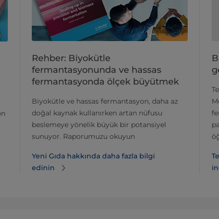
Rehber: Biyokütle
B
fermantasyonunda ve hassas
g
fermantasyonda ölçek büyütmek
Te
Biyokütle ve hassas fermantasyon, daha az
Me
doğal kaynak kullanırken artan nüfusu
fe
en
beslemeye yönelik büyük bir potansiyel
p
sunuyor. Raporumuzu okuyun
öğ
Yeni Gıda hakkında daha fazla bilgi
Te
edinin
in