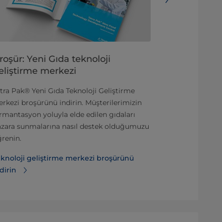
roşür: Yeni Gıda teknoloji
İçecekleri
eliştirme merkezi
yolları
tra Pak® Yeni Gıda Teknoloji Geliştirme
Zenginleştiril
rkezi broşürünü indirin. Müşterilerimizin
vardır. Süt ürü
rmantasyon yoluyla elde edilen gıdaları
sporcu içecek
azara sunmalarına nasıl destek olduğumuzu
zenginleştiri
renin.
birkaçıdır.
knoloji geliştirme merkezi broşürünü
İçecekleri ze
dirin
hakkında daha