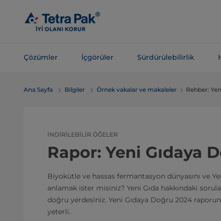
Ana
içeriğe
atla
Çözümler
İçgörüler
Sürdürülebilirlik
Navigasyona
Ana Sayfa
Bilgiler
Örnek vakalar ve makaleler
Rehber: Ye
atla
İNDIRILEBILIR ÖĞELER
Rapor: Yeni Gıdaya 
Biyokütle ve hassas fermantasyon dünyasını ve Yen
anlamak ister misiniz? Yeni Gıda hakkındaki sorular
doğru yerdesiniz. Yeni Gıdaya Doğru 2024 raporun
yeterli.