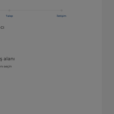
Talep
İletişim
cı
ş alanı
anı seçin