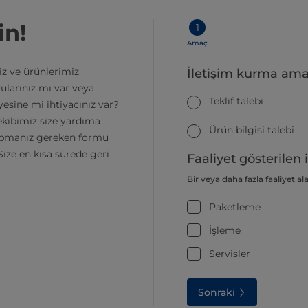
in!
1
Amaç
z ve ürünlerimiz
İletişim kurma ama
ularınız mı var veya
Teklif talebi
esine mi ihtiyacınız var?
ekibimiz size yardıma
Ürün bilgisi talebi
yapmanız gereken formu
ize en kısa sürede geri
Faaliyet gösterilen i
Bir veya daha fazla faaliyet al
Paketleme
İşleme
Servisler
Sonraki