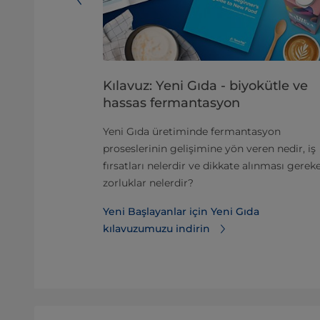
irliğinin
Kılavuz: Yeni Gıda - biyokütle ve
hassas fermantasyon
eşenleri
Yeni Gıda üretiminde fermantasyon
 becerinin ve
proseslerinin gelişimine yön veren nedir, iş
erekiyor.
fırsatları nelerdir ve dikkate alınması gerek
zorluklar nelerdir?
inin önemi
n
Yeni Başlayanlar için Yeni Gıda
kılavuzumuzu indirin