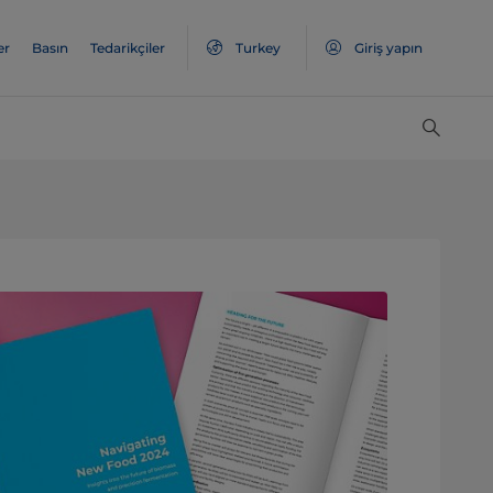
er
Basın
Tedarikçiler
Turkey
Giriş yapın