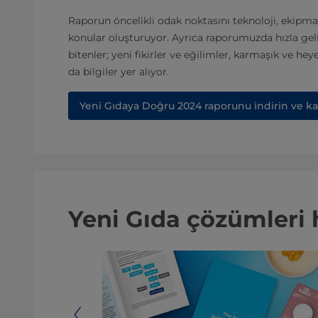
Raporun öncelikli odak noktasını teknoloji, ekipman 
konular oluşturuyor. Ayrıca raporumuzda hızla gel
bitenler; yeni fikirler ve eğilimler, karmaşık ve he
da bilgiler yer alıyor.
Yeni Gıdaya Doğru 2024 raporunu indirin ve k
Yeni Gıda çözümleri 