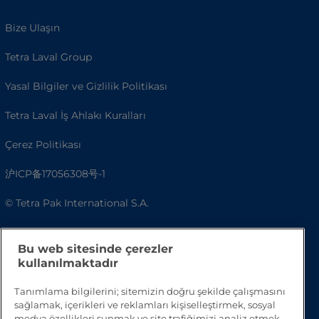
Bize Ulaşın
Tetra Laval Group
Yasal Bilgiler ve Gizlilik Politikası
Tetra Laval İş Ahlakı Kuralları
Çerez Politikası
沪ICP备17056308号-1
© Tetra Pak International S.A.
Erişilebilirlik
Bu web sitesinde çerezler
SSS
kullanılmaktadır
Tanımlama bilgilerini; sitemizin doğru şekilde çalışmasını
sağlamak, içerikleri ve reklamları kişiselleştirmek, sosyal
medya özellikleri sunmak ve site trafiğimizi analiz etmek