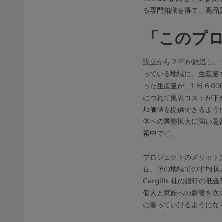
る専門知識を得て、高品
「このプ
設立から 2 年が経過し、
っている地域に、生産量
った生産量が、1 日 6,
につれて集乳コストが下
加価値を提供できるように
体への業務拡大に強い意
索中です。
プロジェクトのメリットは
在、その地域での平均収入
Cargills 社の銀
個人と家族への影響を次
に養っていけるようにな