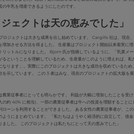
質の牛乳を増産できるようにしたのです。
ロジェクトは天の恵みでした」
プロジェクトは大きな成果を出し始めています。 Cargills 社は、現
を増加させる方法を得ました。 生産量はプロジェクト開始以来着実に増
000 リットルになりました。 Bjorn 氏が指摘しているように、「乳業
がるということを理解しているため、生産量がこのように増えれば、私
なります」。実際にこのプロジェクトは大きな成功を収めているため、Car
欲を示しています。 この 3 者はみな、現在のプロジェクトの拡大版を
農業従事者にとっても明らかです。 利益が大幅に増加したことを受けて 
の約 40% に相当)、一部の農業従事者は牛への投資を増額すること
行の低金利ローンを利用することができました。 ある女性の農業従事者が、
のようにまとめています。 「私たちはようやく経済的に自立して、借金
りました。 このプロジェクトは私たちにとって天の恵みでした」