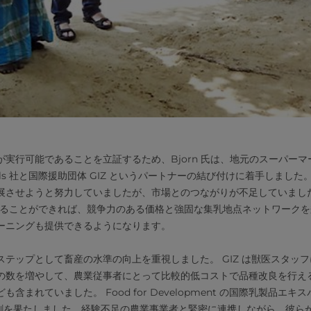
実行可能であることを立証するため、Bjorn 氏は、地元のスーパー
ills 社と国際援助団体 GIZ というパートナーの結び付けに着手しまし
展させようと努力していましたが、市場とのつながりが不足していました
IZ が埋めることができれば、競争力のある価格と強固な集乳地点ネットワー
ーニングも提供できるようになります。
テップとして畜産の水準の向上を重視しました。 GIZ は獣医スタッ
の数を増やして、農業従事者にとって比較的低コストで品種改良を行え
まれていました。 Food for Development の国際乳製品エキス
要な役割を果たしました。経験不足の農業事業者と緊密に連携しながら、彼