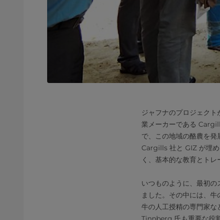
ジャフナのプロジェクトが
業メーカーである Carg
で、この地域の酪農を発
Cargills 社と G
く、基本的な教育とトレ
いつものように、最初のス
ました。その中には、牛
牛の人工授精の専門家なども含
Tinnberg 氏も重