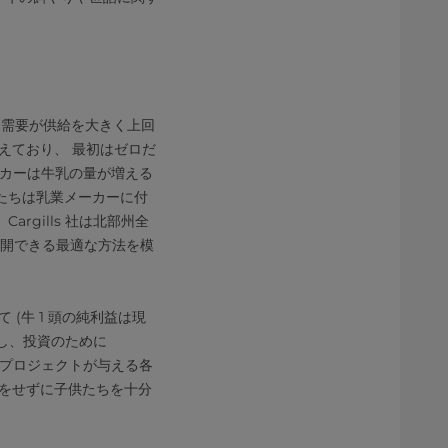
在、需要が供給を大きく上回
えており、 最初はゼロだ
メーカーは牛乳の量が増える
たちは乳業メーカーに付
gills 社は北部州全
展開できる最適な方法を模
(牛 1 頭の純利益は現
にし、投資のために
このプロジェクトが与える各
をせずに子供たちを十分