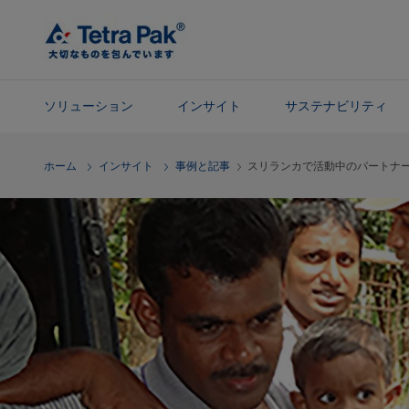
メ
イ
ン
コ
ン
ソリューション
インサイト
サステナビリティ
テ
ン
ナ
ホーム
インサイト
事例と記事
スリランカで活動中のパートナ
ツ
ビ
に
ゲ
ス
ー
キ
シ
ッ
ョ
プ
ン
に
ス
キ
ッ
プ