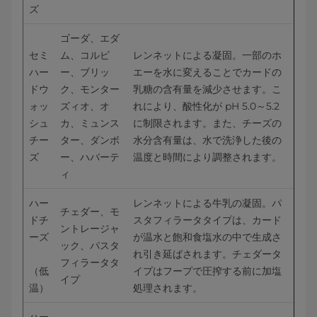
ズ
ゴーダ、エダ
セミ
ム、コルビ
レンネットによる凝固。一部のホ
ハー
ー、ブリッ
エーを水に変えることでカードの
ドウ
ク、モンター
乳糖の含有量を減少させます。こ
ォッ
ズィオ、オ
れにより、酸性化が pH 5.0～5.2 
シュ
カ、ミュンス
に制限されます。また、チーズの
チー
ター、ダンボ
水分含有量は、水で洗浄した後の
ズ
ー、ハバーテ
温度と時間により調整されます。
ィ
ハー
レンネットによる牛乳の凝固。パ
チェダー、モ
ドチ
スタフィラータタイプは、カード
ントレージャ
ーズ
が温水と飽和食塩水の中で生成さ
ック、パスタ
れ引き延ばされます。チェダータ
フィラータタ
（低
イプはフープで圧搾する前に加塩
イプ
温）
処理されます。