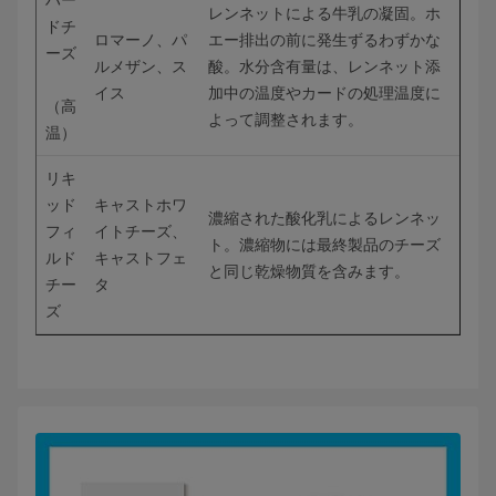
ハー
レンネットによる牛乳の凝固。ホ
ドチ
ロマーノ、パ
エー排出の前に発生ずるわずかな
ーズ
ルメザン、ス
酸。水分含有量は、レンネット添
イス
加中の温度やカードの処理温度に
（高
よって調整されます。
温）
リキ
ッド
キャストホワ
濃縮された酸化乳によるレンネッ
フィ
イトチーズ、
ト。濃縮物には最終製品のチーズ
ルド
キャストフェ
と同じ乾燥物質を含みます。
チー
タ
ズ