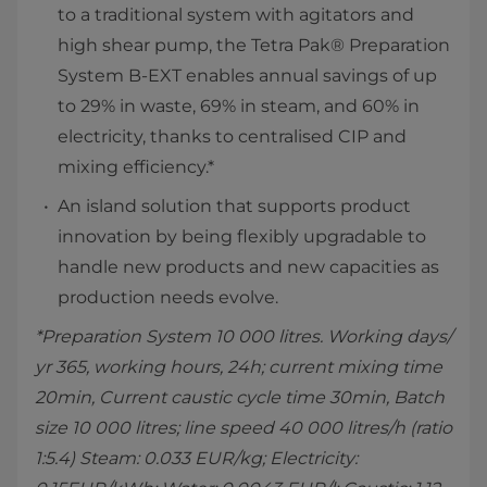
to a traditional system with agitators and
high shear pump, the Tetra Pak® Preparation
System B-EXT enables annual savings of up
to 29% in waste, 69% in steam, and 60% in
electricity, thanks to centralised CIP and
mixing efficiency.*
An island solution that supports product
innovation by being flexibly upgradable to
handle new products and new capacities as
production needs evolve.
*Preparation System 10 000 litres. Working days/
yr 365, working hours, 24h; current mixing time
20min, Current caustic cycle time 30min, Batch
size 10 000 litres; line speed 40 000 litres/h (ratio
1:5.4) Steam: 0.033 EUR/kg; Electricity: