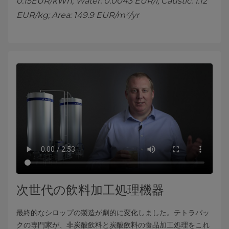
0.15EUR/kWh; Water: 0.0043 EUR/l; Caustic: 1.12
EUR/kg; Area: 149.9 EUR/m²/yr
次世代の飲料加工処理機器
最終的なシロップの製造が劇的に変化しました。テトラパッ
クの専門家が、非炭酸飲料と炭酸飲料の食品加工処理をこれ