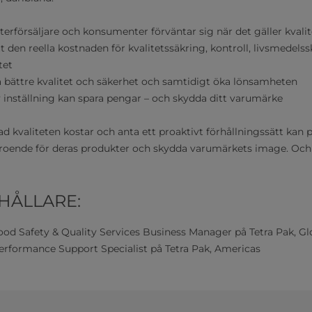
återförsäljare och konsumenter förväntar sig när det gäller kvali
t den reella kostnaden för kvalitetssäkring, kontroll, livsmedels
tet
få bättre kvalitet och säkerhet och samtidigt öka lönsamheten
 inställning kan spara pengar – och skydda ditt varumärke
d kvaliteten kostar och anta ett proaktivt förhållningssätt kan
oende för deras produkter och skydda varumärkets image. Och
HÅLLARE:
od Safety & Quality Services Business Manager på Tetra Pak, Gl
rformance Support Specialist på Tetra Pak, Americas​