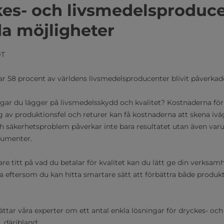
kes- och livsmedelsproduc
da möjligheter
T​
r 58 procent av världens livsmedelsproducenter blivit påverkade
ar du lägger på livsmedelsskydd och kvalitet? Kostnaderna för
g av produktionsfel och returer kan få kostnaderna att skena iväg
ch säkerhetsproblem påverkar inte bara resultatet utan även va
umenter. ​
e titt på vad du betalar för kvalitet kan du lätt ge din verksam
a eftersom du kan hitta smartare sätt att förbättra både produ
ättar våra experter om ett antal enkla lösningar för dryckes- och
 däribland: