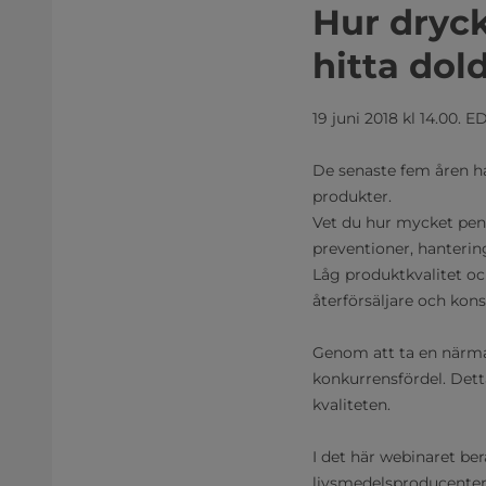
Hur dryc
hitta dol
19 juni 2018 kl 14.00. ED
De senaste fem åren ha
produkter.
Vet du hur mycket peng
preventioner, hanterin
Låg produktkvalitet o
återförsäljare och kons
Genom att ta en närmar
konkurrensfördel. Dett
kvaliteten.
I det här webinaret ber
livsmedelsproducenter,