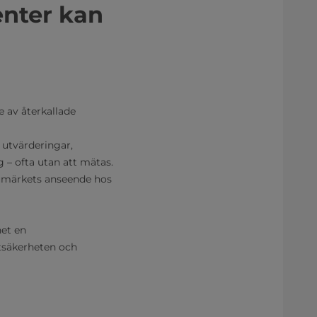
enter kan
 av återkallade
 utvärderingar,
 – ofta utan att mätas.
rumärkets anseende hos
het en
ktsäkerheten och