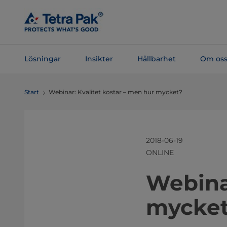
Skip To
Main
Content
Lösningar
Insikter
Hållbarhet
Om os
Skip To
Start
Webinar: Kvalitet kostar – men hur mycket?
Navigation
2018-06-19
ONLINE
​​​​​​​​​​
mycke