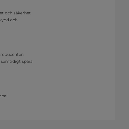
tet och säkerhet
skydd och
 producenten
 samtidigt spara
obal