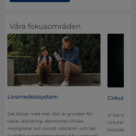
Våra fokusområden
Livsmedelssystem
Cirkularite
Det börjar med mat. Mat är grunden för
r i
Vi har ett hol
hälsa, utbildning, ekonomisk tillväxt,
 vi
cirkularitet, f
möjligheter och socialt välstånd – och det
mår
livscykeln.
1
är därför livsmedelssystem
står i centrum