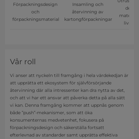
Utrustnin
Förpackningsdesign 
Insamling och 
design,
och 
återvinning av 
material 
förpackningsmaterial
kartongförpackningar
livslän
Vår roll
Vi anser att nyckeln till framgång i hela värdekedjan är
att upprätta ett ekosystem för självförsörjande
återvinning där alla intressenter kan dra nytta av det,
och att vi har ett ansvar att påverka detta på alla sätt
vi kan. Denna framgång kommer att uppnås genom
både ”push”-mekanismer, som att öka
konsumenternas medvetenhet, fokusera på
förpackningsdesign och säkerställa fortsatt
efterlevnad av standarder samt upprätta effektiva