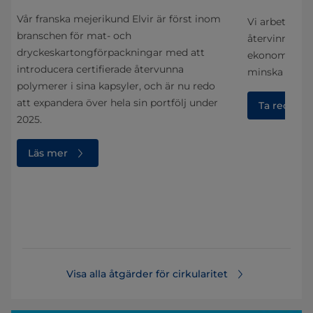
t
Vår franska mejerikund Elvir är först inom
Vi arbetar t
branschen för mat- och
återvinningsa
dryckeskartongförpackningar med att
ekonomi med 
introducera certifierade återvunna
minska påverk
polymerer i sina kapsyler, och är nu redo
att expandera över hela sin portfölj under
gs-
Ta reda på
2025.
Läs mer
Visa alla åtgärder för cirkularitet