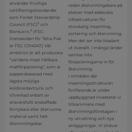
använder frivilliga
redan återvinningsbara på
certifieringsstandarder
platser med adekvata
som Forest Stewardship
infrastrukturer för
5
Council (FSC)
och
storskalig insamling,
6
Bonsucro.
(FSC-
sortering och återvinning.
licenskoden för Tetra Pak
Men det ser inte likadant
är FSC C014047.) Vår
ut överallt. I många länder
ambition är att producera
samlas inte
”världens mest hållbara
förpackningarna in för
matförpackning”, som är
återvinning.
pappersbaserad med
I områden där
lägsta möjliga
insamlingsstrukturen
koldioxidavtryck, och
fortfarande är under
tillverkad enbart av
uppbyggnad investerar vi
ansvarsfullt anskaffade
tillsammans med
förnybara eller återvunna
återvinningsföretagen i
material samt helt
ny utrustning och nya
återvinningsbar.
anläggningar. Vi strävar