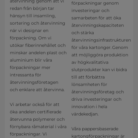
återvinning genom att vi
förpackningar genom
redan från början tar
investeringar och
hänsyn till insamling,
samarbeten för att öka
sortering och återvinning
återvinningskapaciteten
när vi designar en
och stärka
förpackning. Om vi
återvinningsinfrastrukturen
utökar fiberinnehållet och
för våra kartonger. Genom
minskar andelen plast och
att möjliggöra produktion
aluminium blir våra
av högkvalitativa
förpackningar mer
slutprodukter kan vi bidra
intressanta för
till att förbättra
återvinningsföretagen
lönsamheten för
och enklare att återvinna.
återvinningsföretag och
driva investeringar och
Vi arbetar också för att
innovation i hela
öka andelen certifierade
värdekedjan.
återvunna polymerer och
förnybara råmaterial i våra
Våra pappersbaserade
förpackningar. Vi
kartongförpackningar är