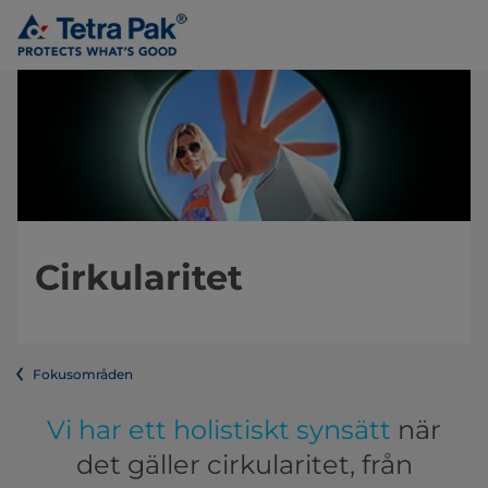
Cirkularitet
Fokusområden
Vi har ett holistiskt synsätt
när
det gäller cirkularitet, från