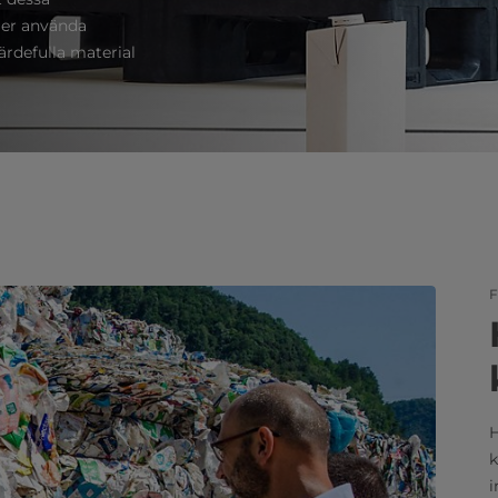
 mer använda
ärdefulla material
F
H
k
i