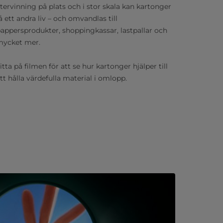
tervinning på plats och i stor skala kan kartonger
å ett andra liv – och omvandlas till
appersprodukter, shoppingkassar, lastpallar och
mycket mer.
itta på filmen för att se hur kartonger hjälper till
tt hålla värdefulla material i omlopp.