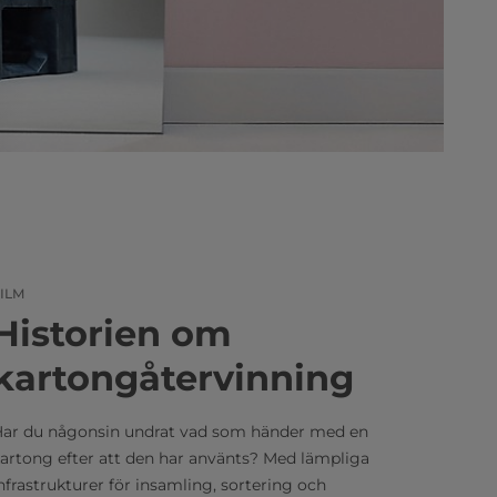
ILM
Historien om
kartongåtervinning
ar du någonsin undrat vad som händer med en
artong efter att den har använts? Med lämpliga
nfrastrukturer för insamling, sortering och