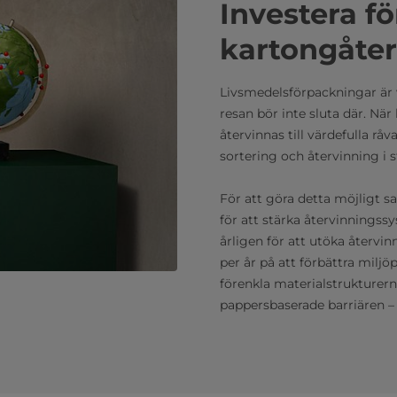
Investera f
kartongåter
Livsmedelsförpackningar är v
resan bör inte sluta där. Nä
återvinnas till värdefulla råv
sortering och återvinning i s
För att göra detta möjligt s
för att stärka återvinningssy
årligen för att utöka återvi
per år på att förbättra milj
förenkla materialstrukturerna
pappersbaserade barriären – 