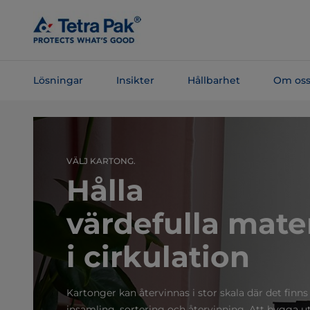
Skip To
Main
Content
Lösningar
Insikter
Hållbarhet
Om os
Skip To
Navigation
VÄLJ KARTONG.
Hålla
värdefulla mater
i cirkulation
Kartonger kan återvinnas i stor skala där det finns 
insamling, sortering och återvinning. Att bygga u