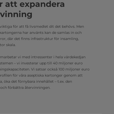
ör att expandera
vinning
iktiga för att få livsmedlet dit det behövs. Men
r kartongerna har använts kan de samlas in och
aror, där det finns infrastruktur för insamling,
tor skala.
amarbetar vi med intressenter i hela värdekedjan
stemen – vi investerar upp till 40 miljoner euro
nningskapaciteten. Vi satsar också 100 miljoner euro
öprofilen för våra aseptiska kartonger genom att
, öka det förnybara innehållet – t.ex. den
och förbättra återvinningen.