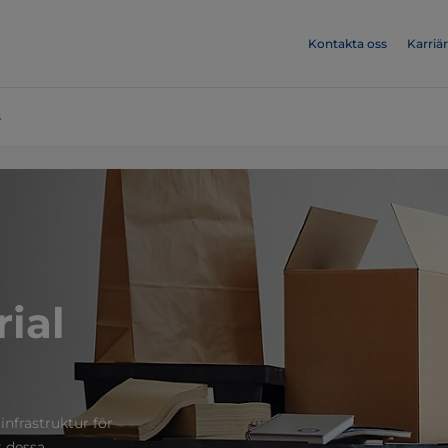
Kontakta oss
Karriär
s
ial
infrastruktur för
t dessa