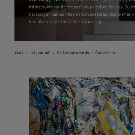
infrastrukturer är fortsatt en prioritet för oss. Ju
kartonger kan samlas in och sorteras, desto mer v
kan återvinnas för återanvändning.
Start
Hållbarhet
Kartongens värde
Återvinning