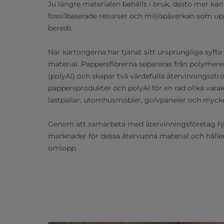
Ju längre materialen behålls i bruk, desto mer kan
fossilbaserade resurser och miljöpåverkan som up
bereds.
När kartongerna har tjänat sitt ursprungliga syfte
material. Pappersfibrerna separeras från polymer
(polyAl) och skapar två värdefulla återvinningsst
pappersprodukter och polyAl för en rad olika vara
lastpallar, utomhusmöbler, golvpaneler och myck
Genom att samarbeta med återvinningsföretag hjäl
marknader för dessa återvunna material och håller 
omlopp.