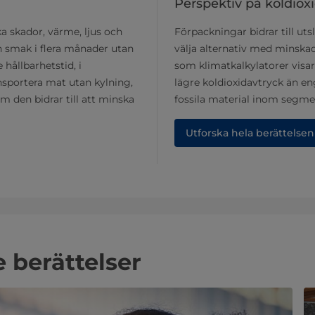
Perspektiv på koldiox
a skador, värme, ljus och
Förpackningar bidrar till uts
h smak i flera månader utan
välja alternativ med minskad
hållbarhetstid, i
som klimatkalkylatorer visar
sportera mat utan kylning,
lägre koldioxidavtryck än e
om den bidrar till att minska
fossila material inom segme
Utforska hela berättelsen
 berättelser