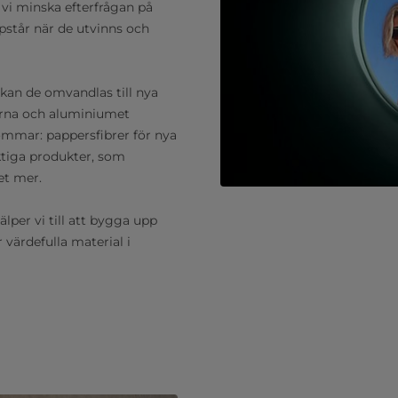
 vi minska efterfrågan på
pstår när de utvinns och
 kan de omvandlas till nya
erna och aluminiumet
römmar: pappersfibrer för nya
ktiga produkter, som
et mer.
per vi till att bygga upp
värdefulla material i