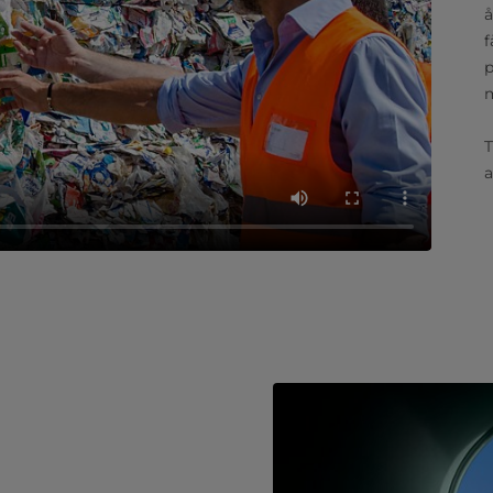
å
f
p
T
a