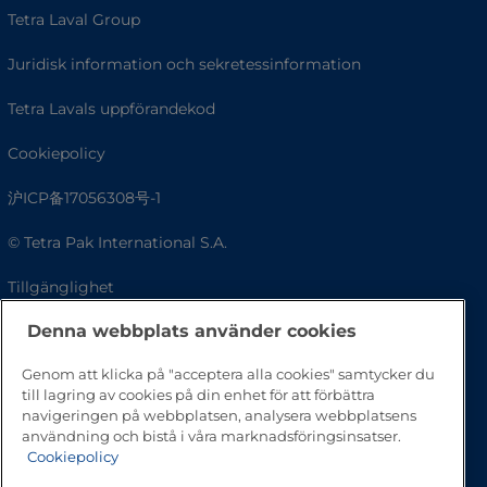
Tetra Laval Group
Juridisk information och sekretessinformation
Tetra Lavals uppförandekod
Cookiepolicy
沪ICP备17056308号-1
© Tetra Pak International S.A.
Tillgänglighet
Denna webbplats använder cookies
Vanliga frågor
Genom att klicka på "acceptera alla cookies" samtycker du
till lagring av cookies på din enhet för att förbättra
navigeringen på webbplatsen, analysera webbplatsens
användning och bistå i våra marknadsföringsinsatser.
Cookiepolicy