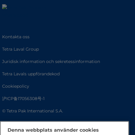
Kontakta oss
Tetra Laval Group
Juridisk information och sekretessinformation
Tetra Lavals uppförandekod
Cookiepolicy
沪ICP备17056308号-1
© Tetra Pak International S.A.
Tillgänglighet
Denna webbplats använder cookies