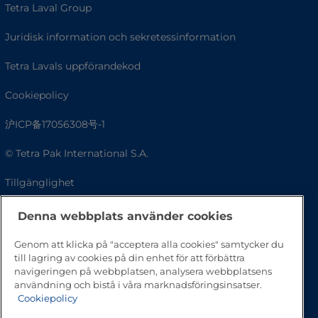
Tetra Laval Group
Juridisk information och sekretessinformation
Tetra Lavals uppförandekod
Cookiepolicy
沪ICP备17056308号-1
© Tetra Pak International S.A.
Tillgänglighet
Vanliga frågor
Denna webbplats använder cookies
Genom att klicka på "acceptera alla cookies" samtycker du
till lagring av cookies på din enhet för att förbättra
navigeringen på webbplatsen, analysera webbplatsens
användning och bistå i våra marknadsföringsinsatser.
Cookiepolicy