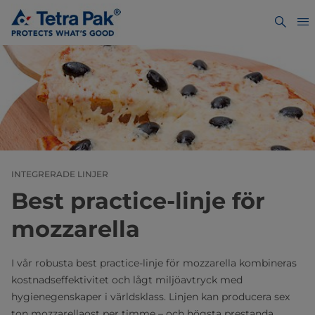
INTEGRERADE LINJER
Best practice-linje för
mozzarella
I vår robusta best practice-linje för mozzarella kombineras
kostnadseffektivitet och lågt miljöavtryck med
hygienegenskaper i världsklass. Linjen kan producera sex
ton mozzarellaost per timme – och högsta prestanda