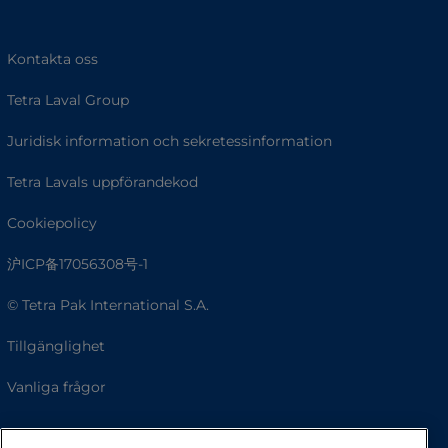
Kontakta oss
Tetra Laval Group
Juridisk information och sekretessinformation
Tetra Lavals uppförandekod
Cookiepolicy
沪ICP备17056308号-1
© Tetra Pak International S.A.
Tillgänglighet
Vanliga frågor