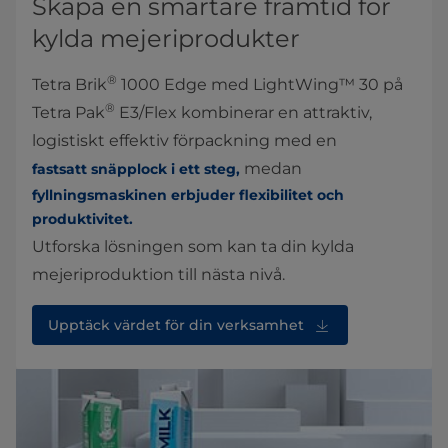
Skapa en smartare framtid för
kylda mejeriprodukter
®
Tetra Brik
1000 Edge med LightWing™ 30 på
®
Tetra Pak
E3/Flex kombinerar en attraktiv,
logistiskt effektiv förpackning med en
medan
fastsatt snäpplock i ett steg,
fyllningsmaskinen erbjuder flexibilitet och
produktivitet.
Utforska lösningen som kan ta din kylda
mejeriproduktion till nästa nivå.
Upptäck värdet för din verksamhet