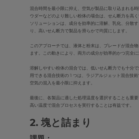
混合時間を最小限に抑え、空気が製品に取り込まれる時
ウダーなどのより難しい粉体の場合は、せん断力を高く
ソリューションは、成分を効率的に溶解、乳化、分散す
り、高いせん断力で製品を滑らかで均質にします。
このアプローチでは、液体と粉末は、ブレードが混合物
ます。この動きにより、両方の成分が効率的かつ完全に
溶解しやすい粉体の混合では、低いせん断力でも十分で
用できる混合技術の 1 つは、ラジアルジェット混合技
空気の混入を最小限に抑えます。
最後に、各製品に適した処理温度を選択することも重要
高い温度で混合プロセスを実行することは有益です。
2. 塊と詰まり
課題：