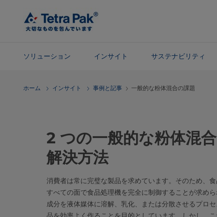
メ
イ
ン
コ
ン
ソリューション
インサイト
サステナビリティ
テ
ン
ナ
ホーム
インサイト
事例と記事
一般的な粉体混合の課題
ツ
ビ
に
ゲ
ス
ー
キ
シ
2 つの一般的な粉体混
ッ
ョ
プ
ン
解決方法
に
ス
消費者は常に完璧な製品を求めています。そのため、食
キ
すべての面で食品処理機を完全に制御することが求められ
ッ
成分を液体媒体に溶解、乳化、または分散させるプロセス
プ
品を効率よく作ることを目的としています。しかし、こ