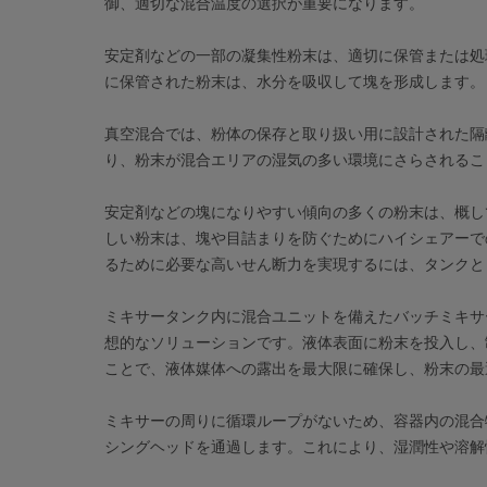
御、適切な混合温度の選択が重要になります。
安定剤などの一部の凝集性粉末は、適切に保管または処
に保管された粉末は、水分を吸収して塊を形成します。
真空混合では、粉体の保存と取り扱い用に設計された隔
り、粉末が混合エリアの湿気の多い環境にさらされるこ
安定剤などの塊になりやすい傾向の多くの粉末は、概し
しい粉末は、塊や目詰まりを防ぐためにハイシェアーで
るために必要な高いせん断力を実現するには、タンクと
ミキサータンク内に混合ユニットを備えたバッチミキサ
想的なソリューションです。液体表面に粉末を投入し、
ことで、液体媒体への露出を最大限に確保し、粉末の最
ミキサーの周りに循環ループがないため、容器内の混合
シングヘッドを通過します。これにより、湿潤性や溶解