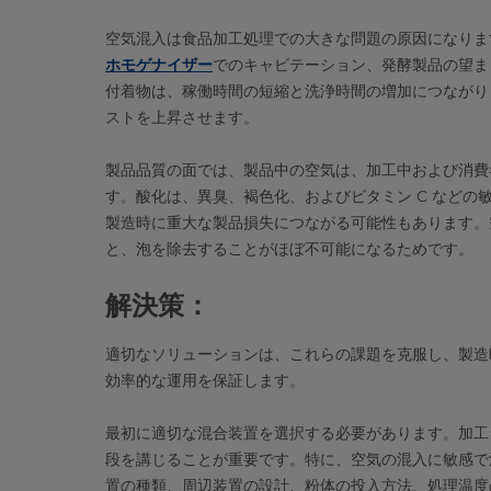
空気混入は食品加工処理での大きな問題の原因になりま
ホモゲナイザー
でのキャビテーション、発酵製品の望ま
付着物は、稼働時間の短縮と洗浄時間の増加につながり
ストを上昇させます。
製品品質の面では、製品中の空気は、加工中および消費
す。酸化は、異臭、褐色化、およびビタミン C など
製造時に重大な製品損失につながる可能性もあります。
と、泡を除去することがほぼ不可能になるためです。
解決策：
適切なソリューションは、これらの課題を克服し、製造
効率的な運用を保証します。
最初に適切な混合装置を選択する必要があります。加工
段を講じることが重要です。特に、空気の混入に敏感で
置の種類、周辺装置の設計、粉体の投入方法、処理温度