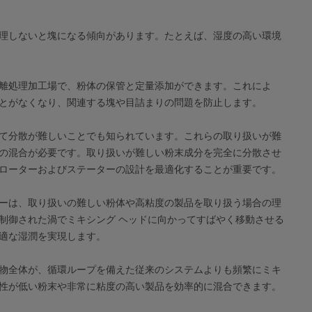
理しないと塊になる傾向があります。たとえば、湿度の高い環境
離処理加工場で、粉体の保管と定量添加ができます。これによ
とがなくなり、関連する塊や目詰まりの問題を防止します。
て分散が難しいことでも知られています。これらの取り扱いが難
の混合が必要です。取り扱いが難しい粉末成分を完全に分散させ
ローターおよびステーターの設計を最適化することが重要です。
ーは、取り扱いの難しい粉体や高粘度の製品を取り扱う場合の理
制御された渦でミキシング ヘッドに向かってすばやく移動させる
適な湿潤を実現します。
物全体が、循環ループを備えた従来のシステムよりも頻繁にミキ
性が低い粉末や非常に粘度の高い製品を効率的に混合できます。