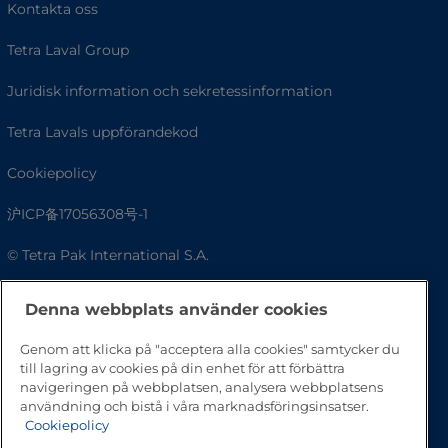
Kontakta oss
Tetra Laval Group
Juridisk information och sekretessinformation
Tetra Lavals uppförandekod
Cookiepolicy
沪ICP备17056308号-1
© Tetra Pak International S.A.
Tillgänglighet
Denna webbplats använder cookies
Vanliga frågor
Genom att klicka på "acceptera alla cookies" samtycker du
till lagring av cookies på din enhet för att förbättra
navigeringen på webbplatsen, analysera webbplatsens
användning och bistå i våra marknadsföringsinsatser.
Cookiepolicy