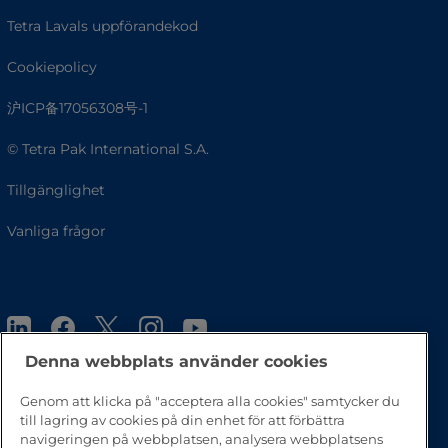
Tetra Lavals uppförandekod
Cookiepolicy
沪ICP备17056308号-1
© Tetra Pak International S.A.
Tillgänglighet
Vanliga frågor
Denna webbplats använder cookies
Genom att klicka på "acceptera alla cookies" samtycker du
till lagring av cookies på din enhet för att förbättra
Gå till toppen av sidan
navigeringen på webbplatsen, analysera webbplatsens