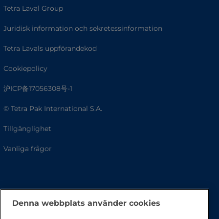
Tetra Laval Group
Juridisk information och sekretessinformation
Tetra Lavals uppförandekod
Cookiepolicy
沪ICP备17056308号-1
© Tetra Pak International S.A.
Tillgänglighet
Vanliga frågor
Denna webbplats använder cookies