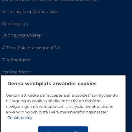
Tetra Lavals uppförandekod
Cookiepolicy
沪ICP备17056308号-1
© Tetra Pak International S.A.
Tillgänglighet
Vanliga frågor
Denna webbplats använder cookies
Genom att klicka på "acceptera alla cookies" samtycker du
till lagring av cookies på din enhet för att förbättra
navigeringen på webbplatsen, analysera webbplatsens
användning och bistå i våra marknadsföringsinsatser.
Cookiepolicy
Gå till toppen av sidan