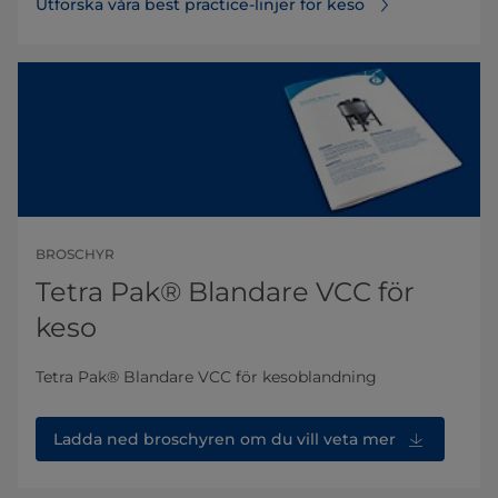
Utforska våra best practice-linjer för keso
BROSCHYR
Tetra Pak® Blandare VCC för
keso
Tetra Pak® Blandare VCC för kesoblandning
Ladda ned broschyren om du vill veta mer