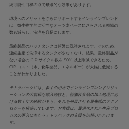
続可能性目標の点で飛躍的な効果があります。
環境へのメリットをさらにサポートするインラインブレンド
は、微生物学的に活性なオーツ麦ベースにさらされる領域の
数も減らし、洗浄を容易にします。
最終製品のバッチタンクは頻繁に洗浄されます。そのため、
連続生産で洗浄するタンクが少なくなり、結果、最終製品が
ない場合の CIP サイクル数を 50% 以上削減できるため、
CIP コスト（水、化学薬品、エネルギー）が大幅に低減する
ことがわかりました。
テトラパックには、多くの用途でインラインブレンドソリュ
ーションの大規模な導入経験と、植物性食品の加工処理にお
ける数十年の経験があり、それを発展させる最先端のテクノ
ロジーを構築しています。お客様は、最適化された生産プロ
セスの導入にあたりテトラパックの支援を信頼いただけま
す。