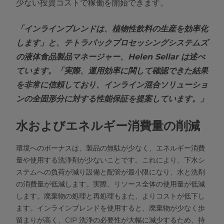
少ない投資コストで稼働を開始できます。
「インラインブレンドは、植物性飲料の生産を効率化
します」と、テトラパックプロセッシングシステムズ
の液体食品製品マネージャー、Helen Sellar は述べ
ています。「実際、運用効率に関して確認できた結果
を非常に信頼しており、インライン混合ソリューショ
ンの全固形分に対する性能保証を提案しています。」
水およびエネルギー消費量の削減
環境へのボーナスは、製品の無駄が少なく、エネルギー消費
量や使用する洗浄剤が少ないことです。これにより、下水シ
ステムへの負荷が減り設備と配管が最小限になり、水と洗剤
の消費量が低減します。実際、リソース全体の使用量が低減
します。廃棄物の処理と再処理もまた、よりコストが低下し
ます。インラインブレンドを使用すると、廃棄物が少なく歩
留まりが高く、CIP 洗浄の必要性が大幅に減少するため、持