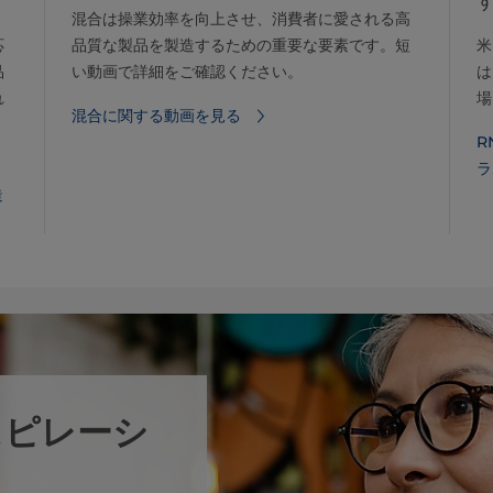
混合は操業効率を向上させ、消費者に愛される高
品質な製品を製造するための重要な要素です。短
米
応
い動画で詳細をご確認ください。
は
品
場
れ
混合に関する動画を見る
R
ラ
造
スピレーシ