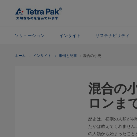
メ
イ
ン
コ
ン
ソリューション
インサイト
サステナビリティ
テ
ン
ナ
ホーム
インサイト
事例と記事
混合の小史
ツ
ビ
に
ゲ
ス
ー
キ
シ
混合の小
ッ
ョ
プ
ン
ロンま
に
ス
キ
歴史は、初期の人類が材
ッ
たかは教えてくれません。
プ
の人類から始まったこと