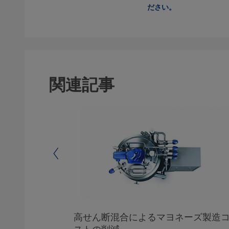
ださい。
関連記事
き 7 つの
高せん断混合によるマヨネーズ製造