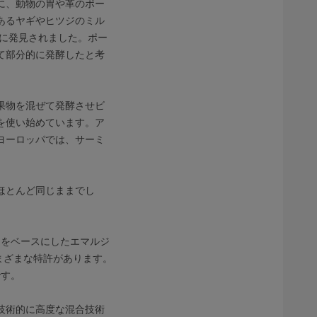
に、動物の胃や革のポー
あるヤギやヒツジのミル
然に発見されました。ポー
て部分的に発酵したと考
果物を混ぜて発酵させビ
を使い始めています。ア
ヨーロッパでは、サーミ
ほとんど同じままでし
卵をベースにしたエマルジ
さまざまな特許があります。
です。
技術的に高度な混合技術