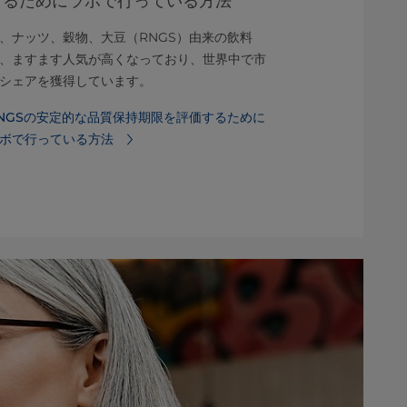
するためにラボで行っている方法
完璧な均質化
、ナッツ、穀物、大豆（RNGS）由来の飲料
切なテクノロ
、ますます人気が高くなっており、世界中で市
頼性が高く、
シェアを獲得しています。
ーションをご
NGSの安定的な品質保持期限を評価するために
均質化につい
ボで行っている方法