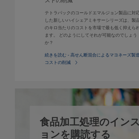
ストの削減
原理から動作
テトラパックのコールドエマルジョン製品に対
分離機に関す
した新しいハイシェアミキサーシリーズは、製
ックの解説画像
のキロ当たりのコストを市場で最も低く抑えら
ます。 どのようにしてそれが可能なのでしょう
か？
つのことを読
続きを読む - 高せん断混合によるマヨネーズ製
コストの削減
食品加工処理のイン
ョンを購読する