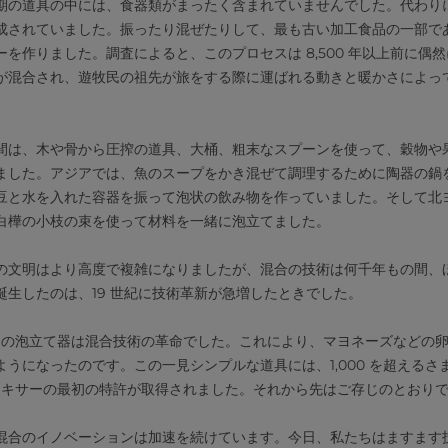
期の道具の中には、食器類がまったく含まれていませんでした。代わり
成されていました。振ったり混ぜたりして、最も古い加工食品の一部で
を作りました。調査によると、このプロセスは 8,500 年以上前に偶
が混合され、遊牧民の祖先が旅をする際に運ばれる動きと暖かさによっ
間は、木や骨から圧搾の道具、大桶、粗末なスプーンを使って、穀物や
ました。アジアでは、魚のスープをかき混ぜて調理するために陶器の鍋
豆と水を入れた容器を振って泡状の飲み物を作っていました。そして北
白樺の小枝の束を使って材料を一緒に泡立てました。
の文明はより高度で複雑になりましたが、混合の技術は何千年もの間、
誕生したのは、19 世紀に技術革新が急増したときでした。
手回しの泡立て器は混合技術の革命でした。これにより、マヨネーズなどの
うになったのです。この一見シンプルな道具には、1,000 を超える
動ミキサーの最初の特許が取得されました。それから先はご存じのとおり
混合のイノベーションは加速を続けています。今日、私たちはますます