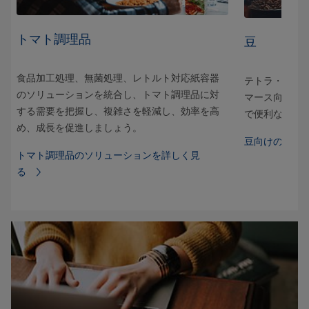
トマト調理品
豆
食品加工処理、無菌処理、レトルト対応紙容器
られ
テトラ・リカ
のソリューションを統合し、トマト調理品に対
メー
マース向けに
する需要を把握し、複雑さを軽減し、効率を高
をリ
で便利な食品
め、成長を促進しましょう。
ださ
豆向けのソリ
トマト調理品のソリューションを詳しく見
る