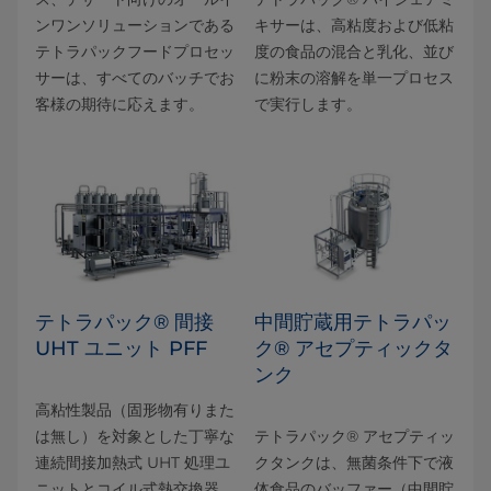
ンワンソリューションである
キサーは、高粘度および低粘
テトラパックフードプロセッ
度の食品の混合と乳化、並び
サーは、すべてのバッチでお
に粉末の溶解を単一プロセス
客様の期待に応えます。
で実行します。
テトラパック® 間接
中間貯蔵用テトラパッ
UHT ユニット PFF
ク® アセプティックタ
ンク
高粘性製品（固形物有りまた
は無し）を対象とした丁寧な
テトラパック® アセプティッ
連続間接加熱式 UHT 処理ユ
クタンクは、無菌条件下で液
ニットとコイル式熱交換器。
体食品のバッファー（中間貯