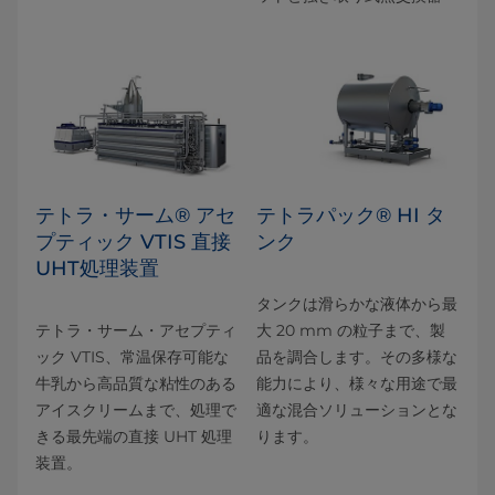
テトラ・サーム® アセ
テトラパック® HI タ
プティック VTIS 直接
ンク
UHT処理装置
タンクは滑らかな液体から最
テトラ・サーム・アセプティ
大 20 mm の粒子まで、製
ック VTIS、常温保存可能な
品を調合します。その多様な
牛乳から高品質な粘性のある
能力により、様々な用途で最
アイスクリームまで、処理で
適な混合ソリューションとな
きる最先端の直接 UHT 処理
ります。
装置。