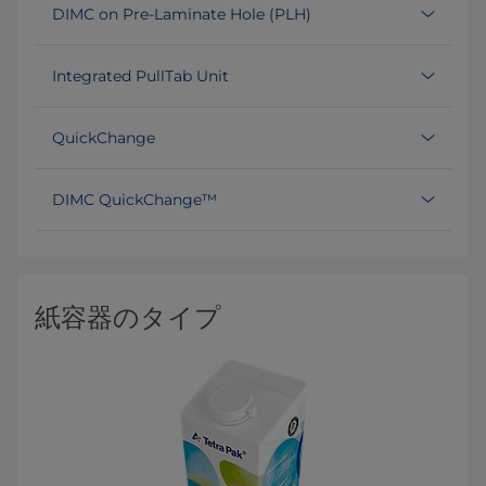
DIMC on Pre-Laminate Hole (PLH)
Integrated PullTab Unit
QuickChange
DIMC QuickChange™
紙容器のタイプ