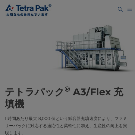
®
テトラパック
A3/Flex 充
填機
1 時間あたり最大 8,000 個という紙容器充填速度により、ファミ
リーパックに対応する適応性と柔軟性に加え、生産性の向上を実
現します。