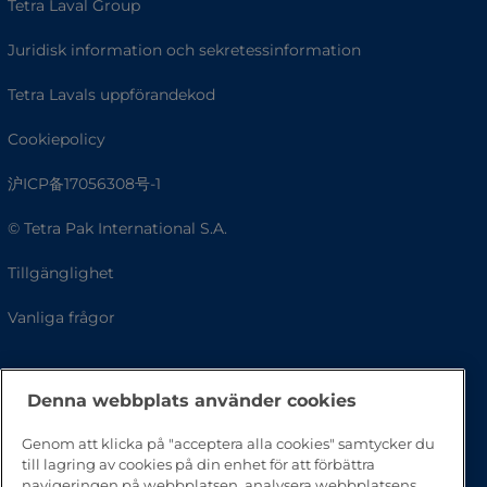
Tetra Laval Group
Juridisk information och sekretessinformation
Tetra Lavals uppförandekod
Cookiepolicy
沪ICP备17056308号-1
© Tetra Pak International S.A.
Tillgänglighet
Vanliga frågor
Denna webbplats använder cookies
Genom att klicka på "acceptera alla cookies" samtycker du
till lagring av cookies på din enhet för att förbättra
navigeringen på webbplatsen, analysera webbplatsens