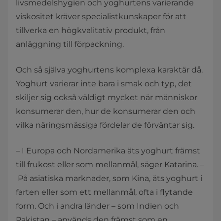
livsmedelshygien och yoghurtens varierande
viskositet kräver specialistkunskaper för att
tillverka en högkvalitativ produkt, från
anläggning till förpackning.
Och så själva yoghurtens komplexa karaktär då.
Yoghurt varierar inte bara i smak och typ, det
skiljer sig också väldigt mycket när människor
konsumerar den, hur de konsumerar den och
vilka näringsmässiga fördelar de förväntar sig.
– I Europa och Nordamerika äts yoghurt främst
till frukost eller som mellanmål, säger Katarina. –
På asiatiska marknader, som Kina, äts yoghurt i
farten eller som ett mellanmål, ofta i flytande
form. Och i andra länder – som Indien och
Pakistan – används den främst som en