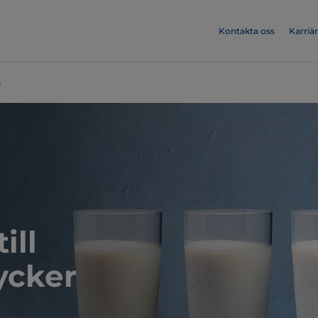
Kontakta oss
Karriär
s
ill
ycker