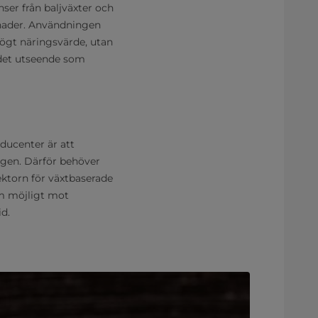
ser från baljväxter och
knader. Användningen
högt näringsvärde, utan
 det utseende som
ducenter är att
ngen. Därför behöver
ktorn för växtbaserade
m möjligt mot
id.