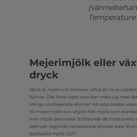
(värmebehand
Temperature 
Mejerimjölk eller vä
dryck
Mjölk är mjölk och kommer alltid att ha en särski
hjärtan. Det finns inget som kan mäta sig med det
Många växtbaserade drycker introducerades urspr
till mejerimjölk och utgick från mjölk som standard
men mjölk dominerar fortfarande de traditionella 
exempel utgjorde växtbaserade drycker bara 16 pro
1
butikssåld mjölk 2021
.