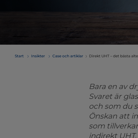
Start
Insikter
Case och artiklar
Direkt UHT – det bästa alt
Bara en av dr
Svaret är gla
och som du se
Önskan att imi
som tillverka
indirekt UHT.