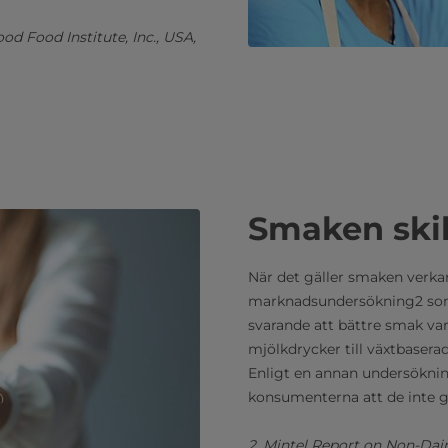
od Food Institute, Inc., USA,
Smaken skilj
När det gäller smaken verkar
marknadsundersökning2 som
svarande att bättre smak var 
mjölkdrycker till växtbasera
Enligt en annan undersöknin
konsumenterna att de inte g
2. Mintel Report on Non-Dairy