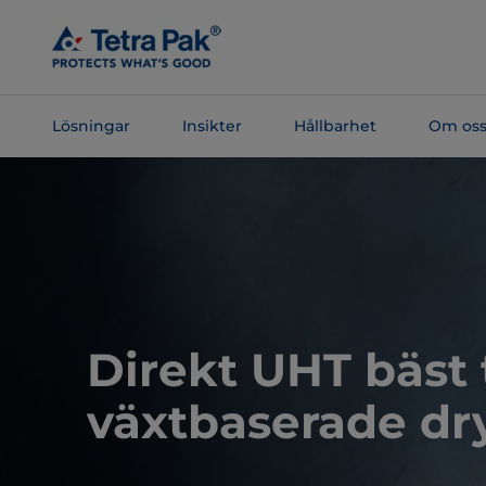
Skip To
Main
Content
Lösningar
Insikter
Hållbarhet
Om os
Skip To
Navigation
Direkt UHT bäst t
växtbaserade dr