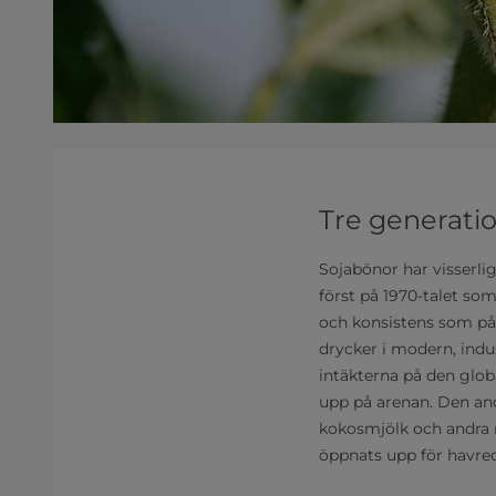
Tre generati
Sojabönor har visserlig
först på 1970-talet so
och konsistens som på
drycker i modern, indu
intäkterna på den glob
upp på arenan. Den an
kokosmjölk och andra 
öppnats upp för havredr