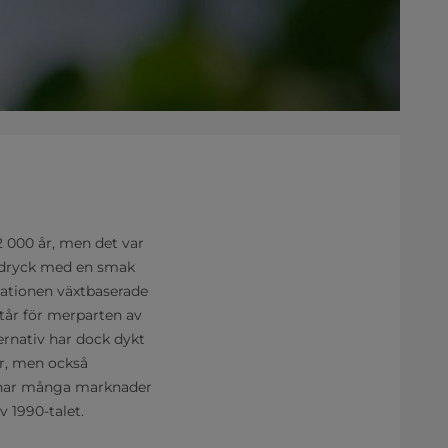
 2 000 år, men det var
m dryck med en smak
ationen växtbaserade
står för merparten av
ernativ har dock dykt
r, men också
e har många marknader
v 1990-talet.