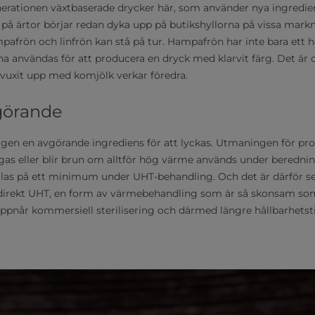
nerationen växtbaserade drycker här, som använder nya ingredien
 på ärtor börjar redan dyka upp på butikshyllorna på vissa mar
afrön och linfrön kan stå på tur. Hampafrön har inte bara ett 
na användas för att producera en dryck med klarvit färg. Det är
uxit upp med komjölk verkar föredra.
görande
ärgen en avgörande ingrediens för att lyckas. Utmaningen för pro
gas eller blir brun om alltför hög värme används under beredni
las på ett minimum under UHT-behandling. Och det är därför se
direkt UHT, en form av värmebehandling som är så skonsam so
pnår kommersiell sterilisering och därmed längre hållbarhetst