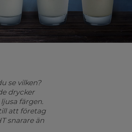
u se vilken?
ade drycker
ljusa färgen.
ll att företag
HT snarare än