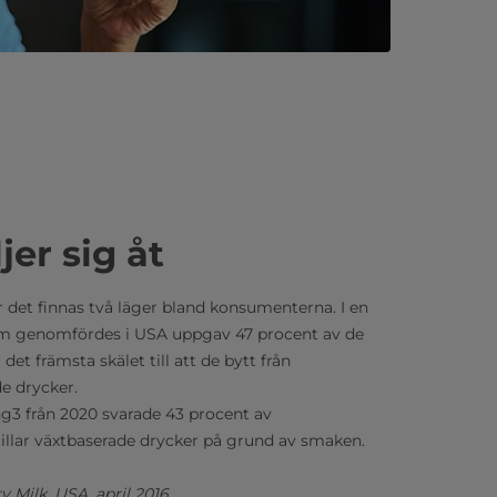
er sig åt
 det finnas två läger bland konsumenterna. I en
 genomfördes i USA uppgav 47 procent av de
det främsta skälet till att de bytt från
de drycker.
g3 från 2020 svarade 43 procent av
illar växtbaserade drycker på grund av smaken.
 Milk, USA, april 2016.