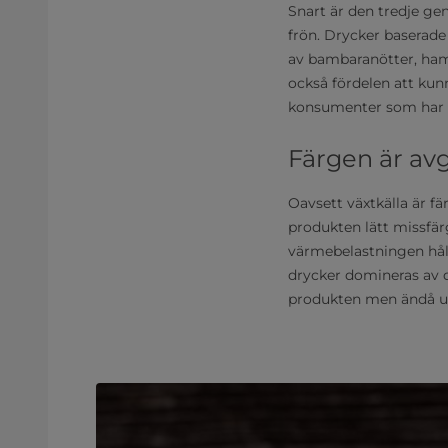
Snart är den tredje ge
frön. Drycker baserade
av bambaranötter, hamp
också fördelen att kun
konsumenter som har v
Färgen är av
Oavsett växtkälla är f
produkten lätt missfär
värmebelastningen hål
drycker domineras av 
produkten men ändå up