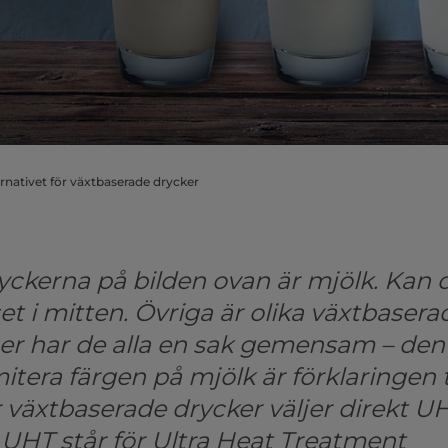
ernativet för växtbaserade drycker
yckerna på bilden ovan är mjölk. Kan d
set i mitten. Övriga är olika växtbaser
r har de alla en sak gemensam – den 
tera färgen på mjölk är förklaringen ti
r växtbaserade drycker väljer direkt U
 UHT står för Ultra Heat Treatment