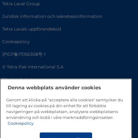
Tetra Laval Group
Juridisk information och sekretessinformation
Tetra Lavals uppförandekod
Cookiepolicy
沪ICP备17056308号-1
© Tetra Pak International S.A.
Tillgänglighet
Denna webbplats använder cookies
Vanliga frågor
Genom att klicka på "acceptera alla cookies" samtycker du
till lagring av cookies på din enhet för att förbättra
navigeringen på webbplatsen, analysera webbplatsens
användning och bistå i våra marknadsföringsinsatser.
Cookiepolicy