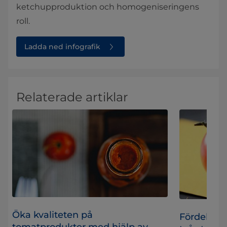
ketchupproduktion och homogeniseringens
roll.
Ladda ned infografik
Relaterade artiklar
Öka kvaliteten på
Fördelarn
tomatprodukter med hjälp av