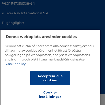
沪ICP备17056308号-1
© Tetra Pak International S.A.
Tillgänglighet
Vanliga frågor
Denna webbplats använder cookies
Genom att klicka på "acceptera alla cookies" samtycker du
till lagring av cookies på din enhet för att förbättra
navigeringen på webbplatsen, analysera webbplatsens
användning och bistå i våra marknadsföringsinsatser.
Cookiepolicy
Acceptera alla
Gå till toppen av sidan
cookies
Cookie-
inställningar