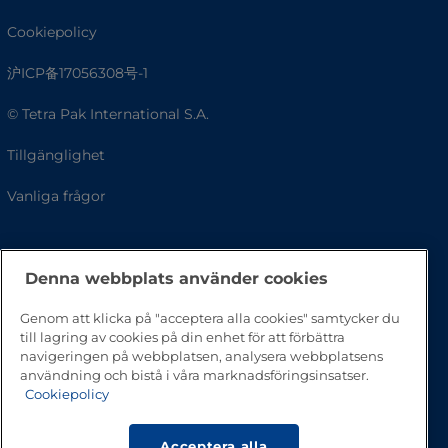
Cookiepolicy
沪ICP备17056308号-1
© Tetra Pak International S.A.
Tillgänglighet
Vanliga frågor
Denna webbplats använder cookies
Genom att klicka på "acceptera alla cookies" samtycker du
till lagring av cookies på din enhet för att förbättra
navigeringen på webbplatsen, analysera webbplatsens
användning och bistå i våra marknadsföringsinsatser.
Cookiepolicy
Gå till toppen av sidan
Acceptera alla