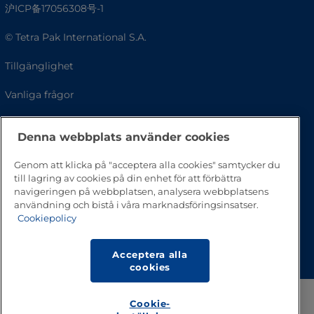
沪ICP备17056308号-1
© Tetra Pak International S.A.
Tillgänglighet
Vanliga frågor
Denna webbplats använder cookies
Genom att klicka på "acceptera alla cookies" samtycker du
till lagring av cookies på din enhet för att förbättra
navigeringen på webbplatsen, analysera webbplatsens
användning och bistå i våra marknadsföringsinsatser.
Cookiepolicy
Gå till toppen av sidan
Acceptera alla
cookies
Cookie-